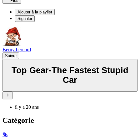
Plus
Ajouter à la playlist
Signaler
Berny bernard
Suivre
Top Gear-The Fastest Stupid
Car
il y a 20 ans
Catégorie
🗞