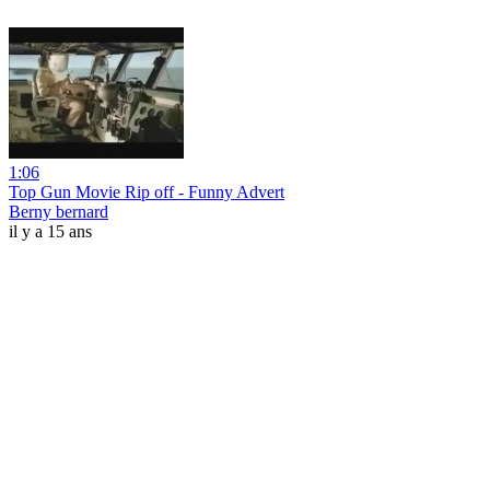
1:06
Top Gun Movie Rip off - Funny Advert
Berny bernard
il y a 15 ans