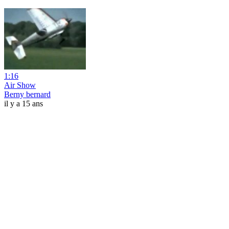
1:16
Air Show
Berny bernard
il y a 15 ans