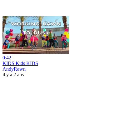
0:42
KIDS Kids KIDS
AndyRawn
il y a 2 ans