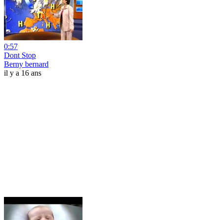
0:57
Dont Stop
Berny bernard
il y a 16 ans