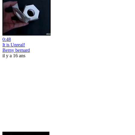
0:48
It is Unreal!
Berny bernard
il y a 16 ans