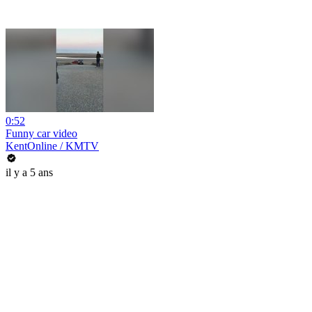
0:52
Funny car video
KentOnline / KMTV
il y a 5 ans