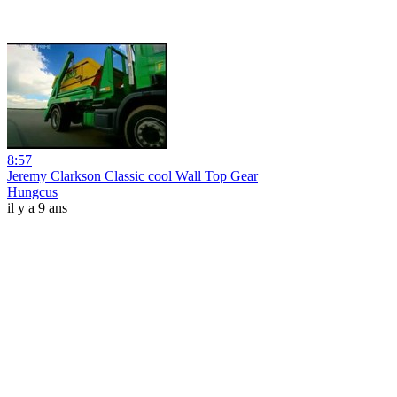
8:57
Jeremy Clarkson Classic cool Wall Top Gear
Hungcus
il y a 9 ans