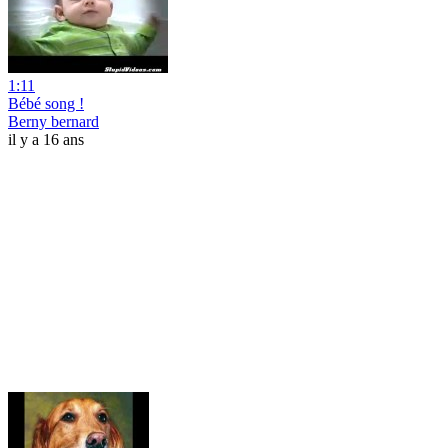
1:11
Bébé song !
Berny bernard
il y a 16 ans