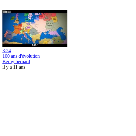
3:24
100 ans d'évolution
Berny bernard
il y a 11 ans