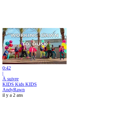
0:42
|
À suivre
KIDS Kids KIDS
AndyRawn
il y a 2 ans