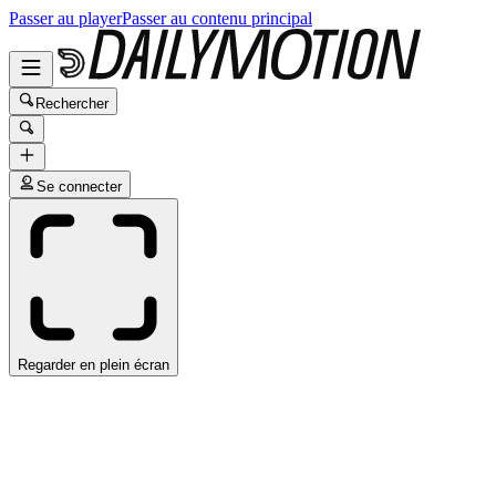
Passer au player
Passer au contenu principal
Rechercher
Se connecter
Regarder en plein écran