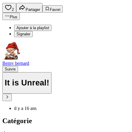
2
Partager
Favori
Plus
Ajouter à la playlist
Signaler
Berny bernard
Suivre
It is Unreal!
il y a 16 ans
Catégorie