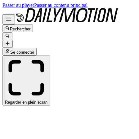
Passer au player
Passer au contenu principal
Rechercher
Se connecter
Regarder en plein écran