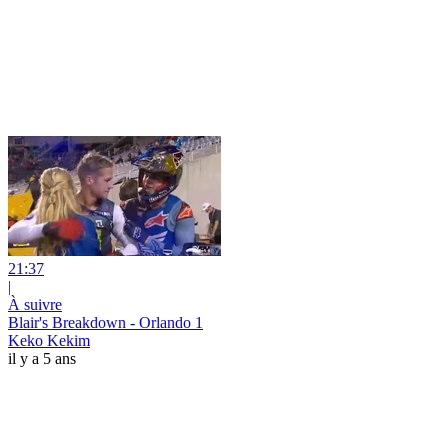
21:37
|
À suivre
Blair's Breakdown - Orlando 1
Keko Kekim
il y a 5 ans