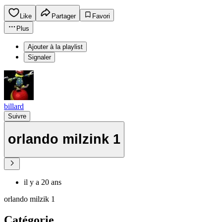
Like
Partager
Favori
Plus
Ajouter à la playlist
Signaler
billard
Suivre
orlando milzink 1
il y a 20 ans
orlando milzik 1
Catégorie