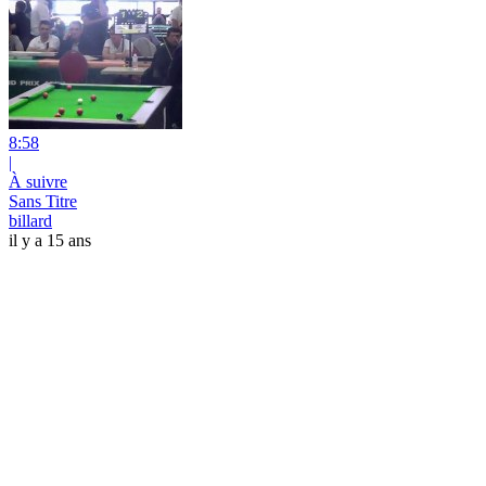
8:58
|
À suivre
Sans Titre
billard
il y a 15 ans