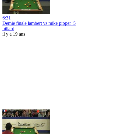
6:31
Demie finale lambert vs mike pipper_5
billard
il y a 19 ans