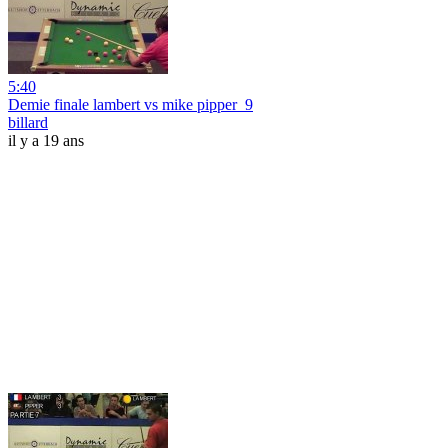
5:40
Demie finale lambert vs mike pipper_9
billard
il y a 19 ans