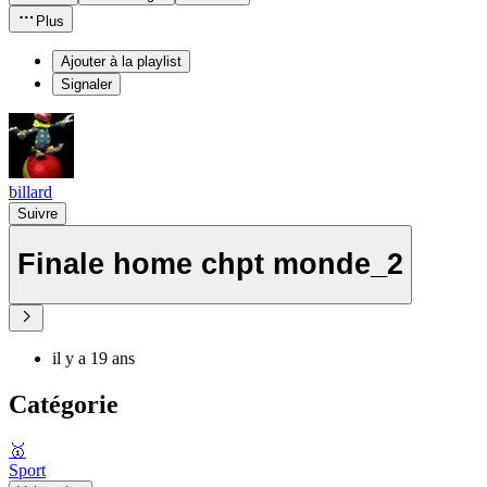
Plus
Ajouter à la playlist
Signaler
billard
Suivre
Finale home chpt monde_2
il y a 19 ans
Catégorie
🥇
Sport