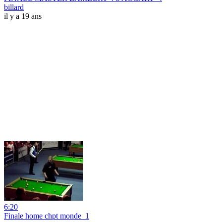
billard
il y a 19 ans
6:20
Finale home chpt monde_1