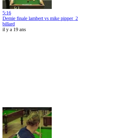
5:16
Demie finale lambert vs mike pipper_2
billard
il y a 19 ans