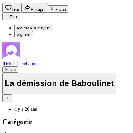
Like
Partager
Favori
Plus
Ajouter à la playlist
Signaler
RichieTenenbaum
Suivre
La démission de Baboulinet
il y a 20 ans
Catégorie