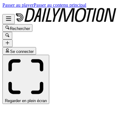
Passer au player
Passer au contenu principal
Rechercher
Se connecter
Regarder en plein écran