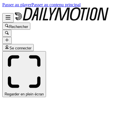
Passer au player
Passer au contenu principal
Rechercher
Se connecter
Regarder en plein écran