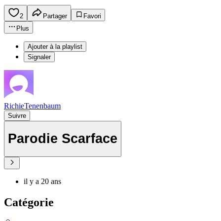
2
Partager
Favori
Plus
Ajouter à la playlist
Signaler
RichieTenenbaum
Suivre
Parodie Scarface
il y a 20 ans
Catégorie