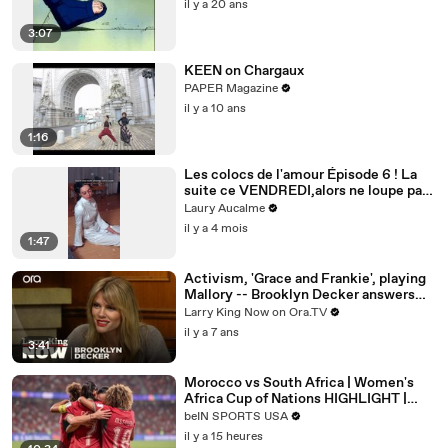
il y a 20 ans
3:07
KEEN on Chargaux
PAPER Magazine
il y a 10 ans
1:16
Les colocs de l'amour Épisode 6 ! La
suite ce VENDREDI,alors ne loupe pas
ça! Épisode 6/8 pour la saison 2
Laury Aucalme
il y a 4 mois
1:47
Activism, 'Grace and Frankie', playing
Mallory -- Brooklyn Decker answers
your social media questions
Larry King Now on Ora.TV
il y a 7 ans
3:41
Morocco vs South Africa | Women's
Africa Cup of Nations HIGHLIGHT |
08/08/2026 | beIN Sports USA
beIN SPORTS USA
il y a 15 heures