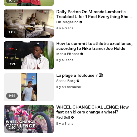
10:34
Dolly Parton On Miranda Lambert’s
Troubled Life: ‘I Feel Everything She
Writes’: Watch REELZ Doc
OK Magazine
il y a 6 ans
1:07
How to commit to athletic excellence,
according to Nike trainer Joe Holder
Men's Fitness
il y a 9 ans
9:20
La plage à Toulouse ? 🏖️
Sacha Borg
il y a 1 semaine
1:44
WHEEL CHANGE CHALLENGE: How
fast can bikers change a wheel?
Red Bull
il y a 8 ans
2:10