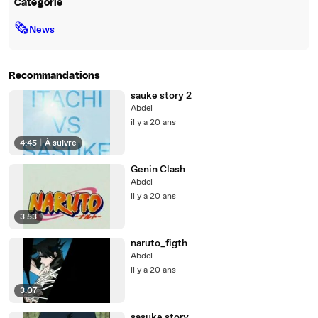
Catégorie
🗞
News
Recommandations
sauke story 2
Abdel
il y a 20 ans
4:45
|
À suivre
Genin Clash
Abdel
il y a 20 ans
3:53
naruto_figth
Abdel
il y a 20 ans
3:07
sasuke story