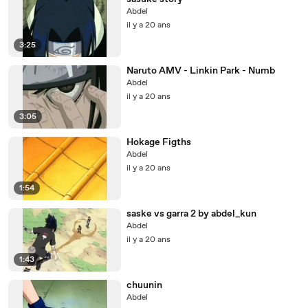
Abdel
il y a 20 ans
3:25
Naruto AMV - Linkin Park - Numb
Abdel
il y a 20 ans
3:05
Hokage Figths
Abdel
il y a 20 ans
1:54
saske vs garra 2 by abdel_kun
Abdel
il y a 20 ans
1:43
chuunin
Abdel