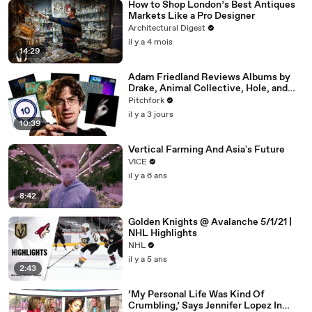
How to Shop London’s Best Antiques
Markets Like a Pro Designer
Architectural Digest
il y a 4 mois
14:29
Adam Friedland Reviews Albums by
Drake, Animal Collective, Hole, and
More
Pitchfork
il y a 3 jours
10:39
Vertical Farming And Asia's Future
VICE
il y a 6 ans
8:42
Golden Knights @ Avalanche 5/1/21 |
NHL Highlights
NHL
il y a 5 ans
2:43
‘My Personal Life Was Kind Of
Crumbling,’ Says Jennifer Lopez In