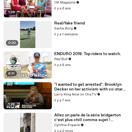
REELZ Doc Detailing Her Scariest
OK Magazine
Moment
il y a 6 ans
1:29
Real/fake friend
Sacha Borg
il y a 1 semaine
0:30
ENDURO 2018: Top riders to watch.
Red Bull
il y a 8 ans
6:11
"I wanted to get arrested": Brooklyn
Decker on her activism with co-star
Jane Fonda
Larry King Now on Ora.TV
il y a 7 ans
1:28
Allez on parle de la série bridgerton
c’est plus chill comme sujet !
#histoire
Cynthia Enparle
il y a 2 mois