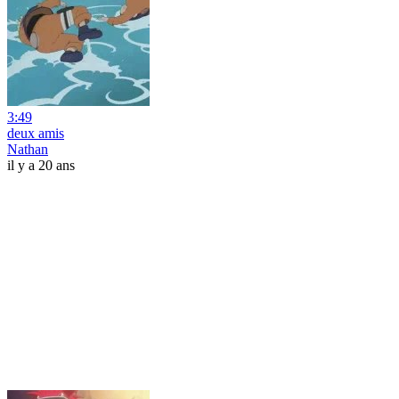
3:49
deux amis
Nathan
il y a 20 ans