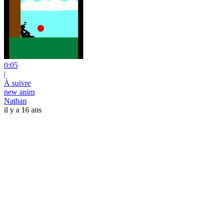
0:05
|
À suivre
new anim
Nathan
il y a 16 ans