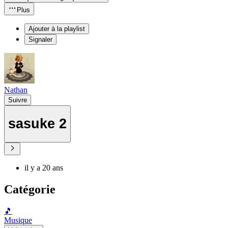
Plus
Ajouter à la playlist
Signaler
Nathan
Suivre
sasuke 2
il y a 20 ans
Catégorie
🎵
Musique