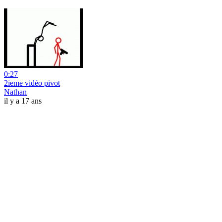
0:27
2ieme vidéo pivot
Nathan
il y a 17 ans