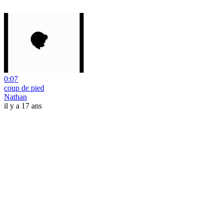
0:07
coup de pied
Nathan
il y a 17 ans