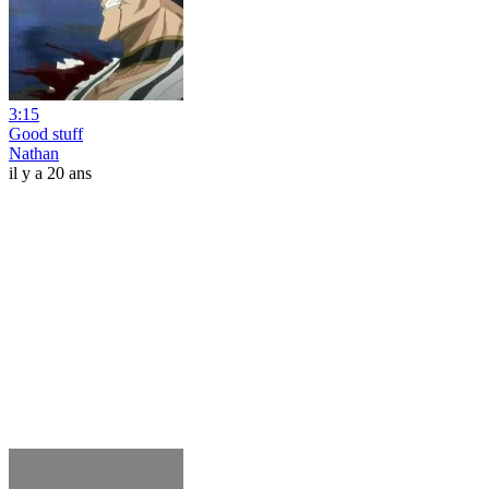
3:15
Good stuff
Nathan
il y a 20 ans