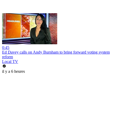
0:45
Ed Davey calls on Andy Burnham to bring forward voting system
reform
Local TV
il y a 6 heures