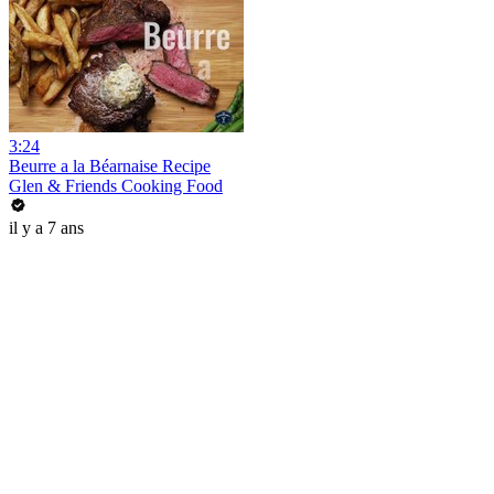
3:24
Beurre a la Béarnaise Recipe
Glen & Friends Cooking Food
il y a 7 ans