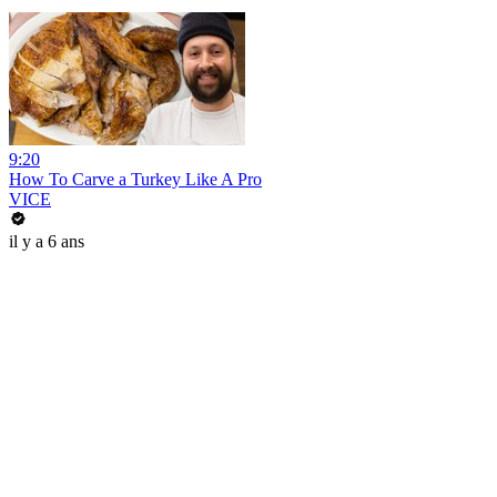
9:20
How To Carve a Turkey Like A Pro
VICE
il y a 6 ans