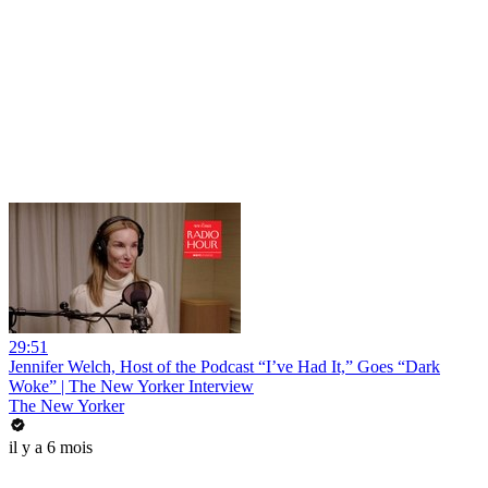
29:51
Jennifer Welch, Host of the Podcast “I’ve Had It,” Goes “Dark
Woke” | The New Yorker Interview
The New Yorker
il y a 6 mois