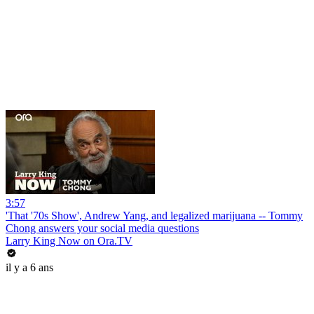
3:57
'That '70s Show', Andrew Yang, and legalized marijuana -- Tommy
Chong answers your social media questions
Larry King Now on Ora.TV
il y a 6 ans