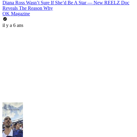
Diana Ross Wasn’t Sure If She’d Be A Star — New REELZ Doc
Reveals The Reason Why
OK Magazine
il y a 6 ans