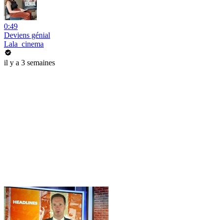
0:49
Deviens génial
Lala_cinema
il y a 3 semaines