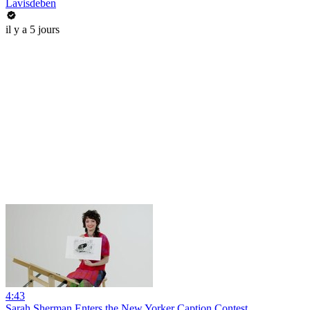
Lavisdeben
il y a 5 jours
4:43
Sarah Sherman Enters the New Yorker Caption Contest