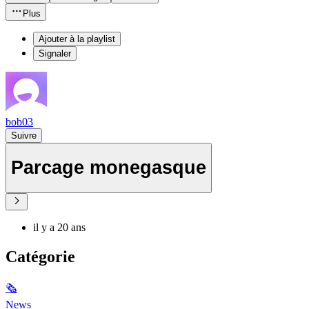
Plus
Ajouter à la playlist
Signaler
bob03
Suivre
Parcage monegasque
il y a 20 ans
Catégorie
🗞
News