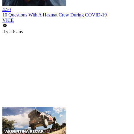
4:50
10 Questions With A Hazmat Crew During COVID-19
VICE
il y a 6 ans