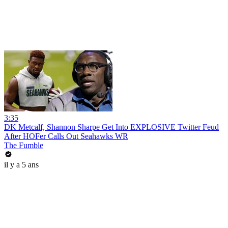
3:35
DK Metcalf, Shannon Sharpe Get Into EXPLOSIVE Twitter Feud
After HOFer Calls Out Seahawks WR
The Fumble
il y a 5 ans