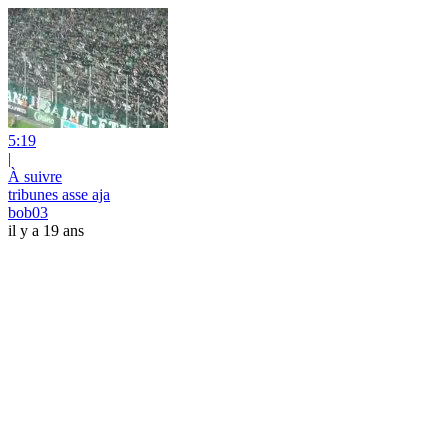
5:19
|
À suivre
tribunes asse aja
bob03
il y a 19 ans