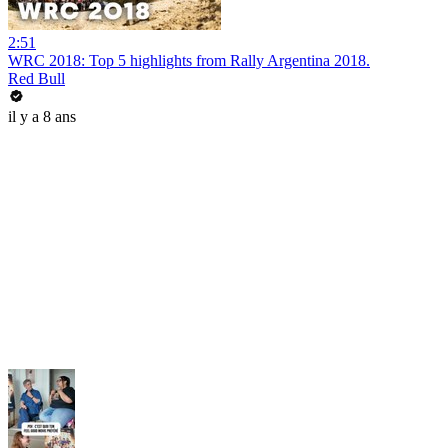
2:51
WRC 2018: Top 5 highlights from Rally Argentina 2018.
Red Bull
il y a 8 ans