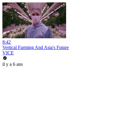
8:42
Vertical Farming And Asia's Future
VICE
il y a 6 ans