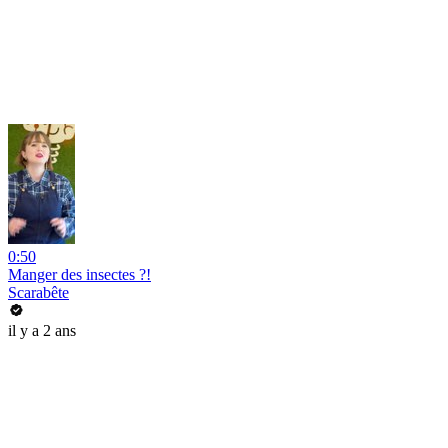
0:50
Manger des insectes ?!
Scarabête
il y a 2 ans