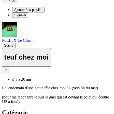
Plus
Ajouter à la playlist
Signaler
PoLLuX Le Chien
Suivre
teuf chez moi
il y a 20 ans
Le lendemain d'une petite fête chez moi ^^ (vers 8h du mat)
(pour me reconaitre je suis le gars qui est devant le pc et qui écoute
U2 a fond)
Catégorie