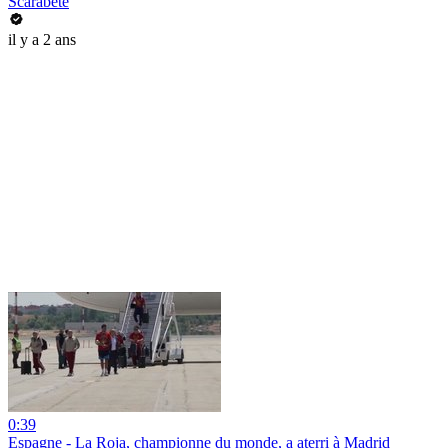
Scarabête
il y a 2 ans
0:39
Espagne - La Roja, championne du monde, a aterri à Madrid