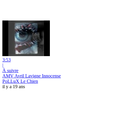
3:53
|
À suivre
AMV Avril Lavigne Innocense
PoLLuX Le Chien
il y a 19 ans