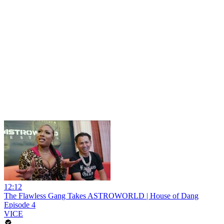
12:12
The Flawless Gang Takes ASTROWORLD | House of Dang
Episode 4
VICE