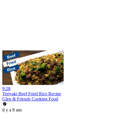
9:28
Teriyaki Beef Fried Rice Recipe
Glen & Friends Cooking Food
il y a 8 ans