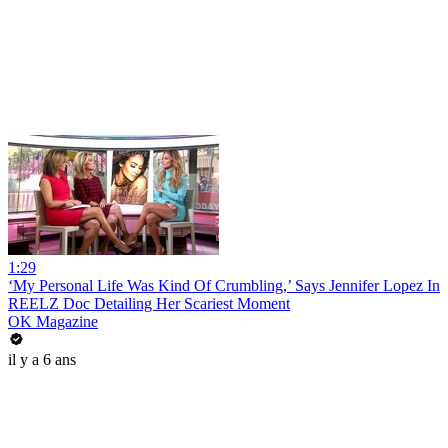
1:29
‘My Personal Life Was Kind Of Crumbling,’ Says Jennifer Lopez In
REELZ Doc Detailing Her Scariest Moment
OK Magazine
il y a 6 ans