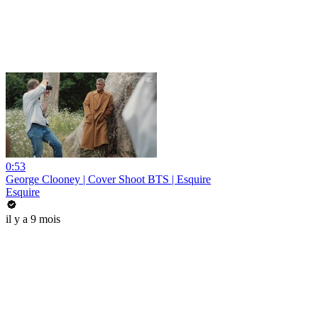
0:53
George Clooney | Cover Shoot BTS | Esquire
Esquire
il y a 9 mois