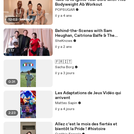
Bodyweight Ab Workout
POPSUGAR
il y a 4 ans
12:02
Behind-the-Scenes with Sam
Heughan, Caitríona Balfe & The
'Outlander' Cast
SheKnows
il y a 2 ans
1:17
🇫🇷🇮🇹
Sacha Borg
il y a 3 jours
0:31
Les Adaptations de Jeux Vidéo qui
arrivent
Matteo Sapin
il y a 4 jours
2:23
Allez c’est le mois des fiertés et
bientôt la Pride ! #histoire