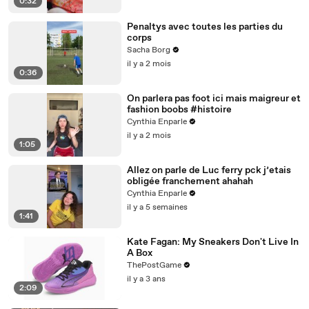
0:32
Penaltys avec toutes les parties du
corps
Sacha Borg
il y a 2 mois
0:36
On parlera pas foot ici mais maigreur et
fashion boobs #histoire
Cynthia Enparle
il y a 2 mois
1:05
Allez on parle de Luc ferry pck j’etais
obligée franchement ahahah
Cynthia Enparle
il y a 5 semaines
1:41
Kate Fagan: My Sneakers Don't Live In
A Box
ThePostGame
il y a 3 ans
2:09