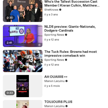
Who's the Tallest Succession Cast
Member | Kieran Culkin, Matthew
Macfadyen, Nicholas Braun
SheKnows
il y a 3 ans
0:30
NLDS preview: Giants-Nationals,
Dodgers-Cardinals
Sporting News
il y a 12 ans
2:41
The Tuck Rules: Browns had most
impressive comeback win
Sporting News
il y a 12 ans
1:36
AH OUAIIIIS 👀
Manon Leculnu
il y a 5 mois
0:33
TOUJOURS PLUS
Manon Leculnu