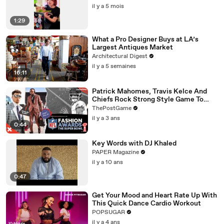
il y a 5 mois
1:29
What a Pro Designer Buys at LA’s
Largest Antiques Market
Architectural Digest
il y a 5 semaines
16:11
Patrick Mahomes, Travis Kelce And
Chiefs Rock Strong Style Game To
Super Bowl LVII
ThePostGame
il y a 3 ans
0:44
Key Words with DJ Khaled
PAPER Magazine
il y a 10 ans
0:47
Get Your Mood and Heart Rate Up With
This Quick Dance Cardio Workout
POPSUGAR
il y a 4 ans