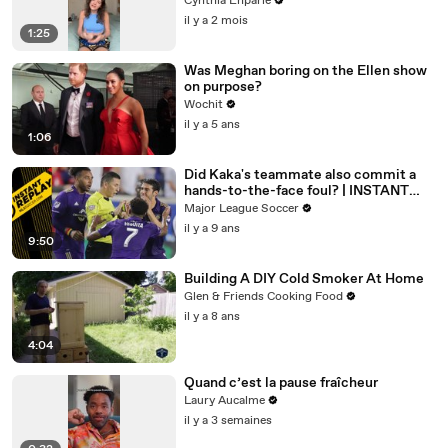
Cynthia Enparle
il y a 2 mois
1:25
Was Meghan boring on the Ellen show
on purpose?
Wochit
il y a 5 ans
1:06
Did Kaka's teammate also commit a
hands-to-the-face foul? | INSTANT
REPLAY
Major League Soccer
il y a 9 ans
9:50
Building A DIY Cold Smoker At Home
Glen & Friends Cooking Food
il y a 8 ans
4:04
Quand c’est la pause fraîcheur
Laury Aucalme
il y a 3 semaines