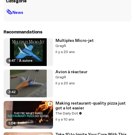
Catégorie
🗞
News
Recommandations
Multiplex Micro-jet
GregR
il y a 20 ans
4:47
|
À suivre
Avion à réacteur
GregR
il y a 20 ans
3:42
Making restaurant-quality pizza just
got a lot easier
The Daily Dot
il y a 10 ans
1:04
Take 10 to Ignite Your Core With This