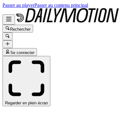
Passer au player
Passer au contenu principal
Rechercher
Se connecter
Regarder en plein écran