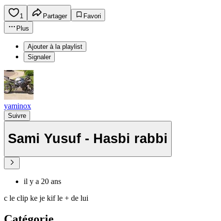
1
Partager
Favori
Plus
Ajouter à la playlist
Signaler
yaminox
Suivre
Sami Yusuf - Hasbi rabbi
il y a 20 ans
c le clip ke je kif le + de lui
Catégorie