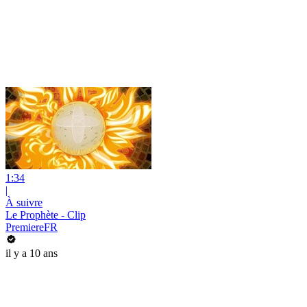
1:34
|
À suivre
Le Prophète - Clip
PremiereFR
il y a 10 ans