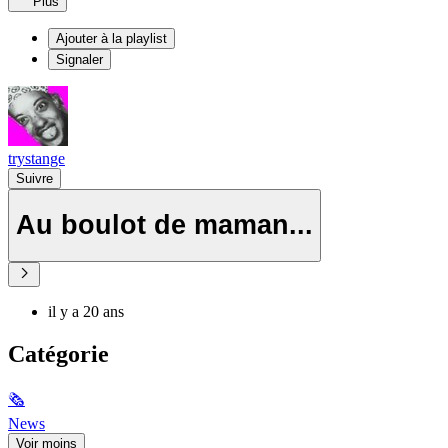
Plus
Ajouter à la playlist
Signaler
trystange
Suivre
Au boulot de maman...
il y a 20 ans
Catégorie
🗞
News
Voir moins