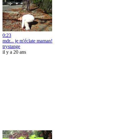
0:23
mdr... je m'éclate maman!
trystange
il y a 20 ans