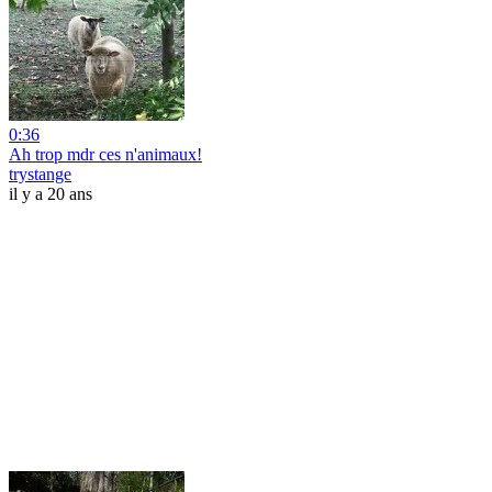
0:36
Ah trop mdr ces n'animaux!
trystange
il y a 20 ans