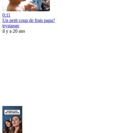
0:11
Un petit coup de frais papa?
trystange
il y a 20 ans