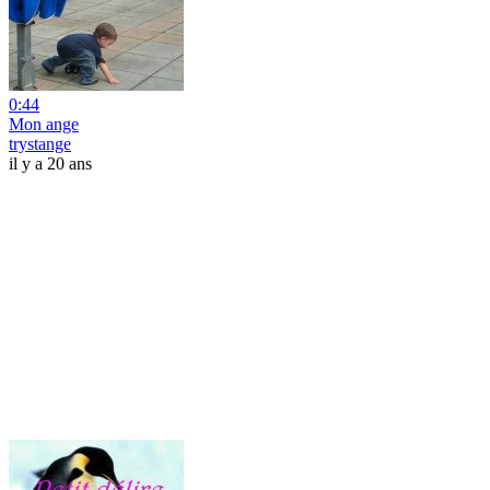
0:44
Mon ange
trystange
il y a 20 ans