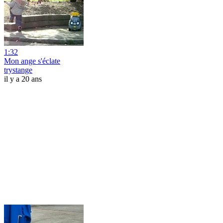
1:32
Mon ange s'éclate
trystange
il y a 20 ans