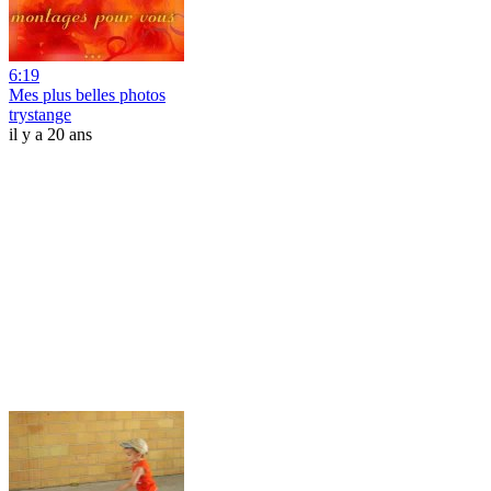
6:19
Mes plus belles photos
trystange
il y a 20 ans