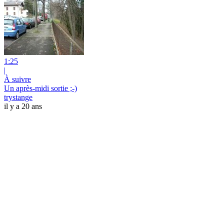
1:25
|
À suivre
Un après-midi sortie ;-)
trystange
il y a 20 ans