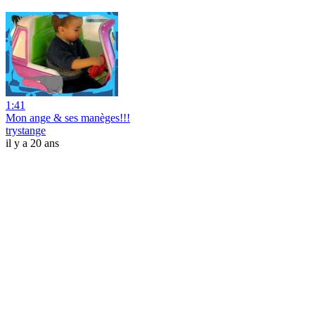
1:41
Mon ange & ses manèges!!!
trystange
il y a 20 ans