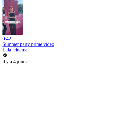
0:42
Summer party prime video
Lala_cinema
il y a 4 jours