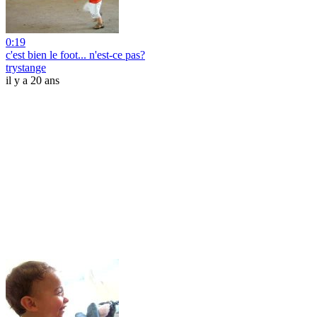
0:19
c'est bien le foot... n'est-ce pas?
trystange
il y a 20 ans