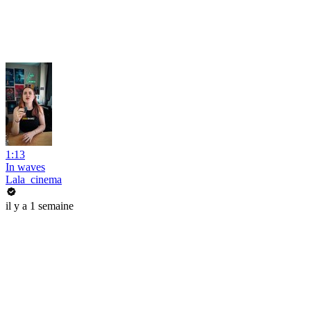
1:13
In waves
Lala_cinema
il y a 1 semaine