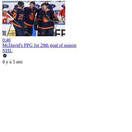
0:46
McDavid's PPG for 29th goal of season
NHL
il y a 5 ans