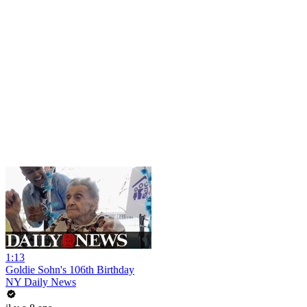
1:13
Goldie Sohn's 106th Birthday
NY Daily News