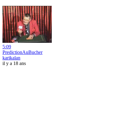
5:09
PredictionAuBucher
karikalan
il y a 18 ans