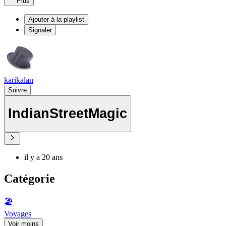
Plus
Ajouter à la playlist
Signaler
karikalan
Suivre
IndianStreetMagic
il y a 20 ans
Catégorie
🏖
Voyages
Voir moins