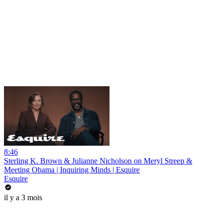
8:46
Sterling K. Brown & Julianne Nicholson on Meryl Streep &
Meeting Obama | Inquiring Minds | Esquire
Esquire
il y a 3 mois