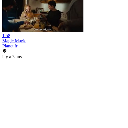
1:58
Magic Magic
Planet.fr
il y a 3 ans