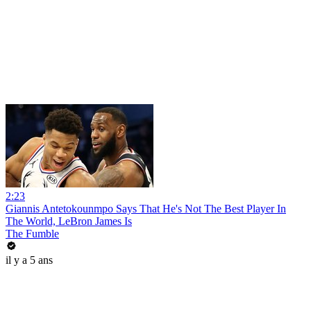
2:23
Giannis Antetokounmpo Says That He's Not The Best Player In
The World, LeBron James Is
The Fumble
il y a 5 ans