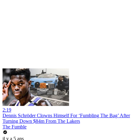
2:19
Dennis Schröder Clowns Himself For ‘Fumbling The Bag’ After
Turning Down $84m From The Lakers
The Fumble
il y a 5 ans