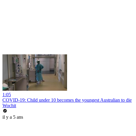
1:05
COVID-19: Child under 10 becomes the youngest Australian to die
Wochit
il y a 5 ans