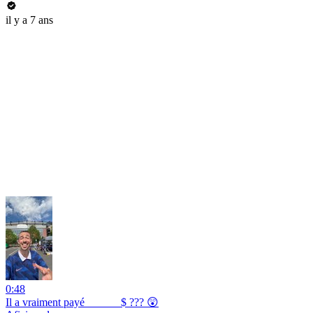
il y a 7 ans
0:48
Il a vraiment payé _ _ _ _ $ ??? 😲