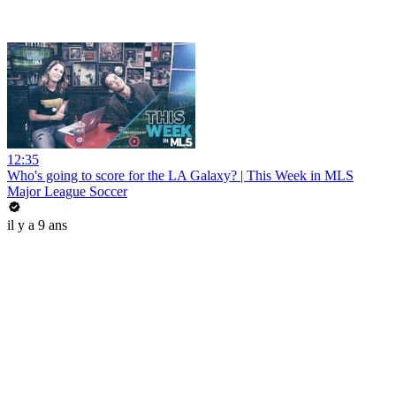
12:35
Who's going to score for the LA Galaxy? | This Week in MLS
Major League Soccer
il y a 9 ans