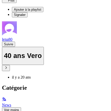
Plus
Ajouter à la playlist
Signaler
lena80
Suivre
40 ans Vero
il y a 20 ans
Catégorie
🗞
News
Voir moins