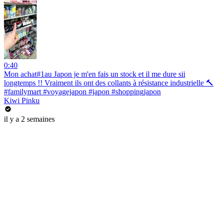
0:40
Mon achat#1au Japon je m'en fais un stock et il me dure sii
longtemps !! Vraiment ils ont des collants à résistance industrielle 🔨
#familymart #voyagejapon #japon #shoppingjapon
Kiwi Pinku
il y a 2 semaines