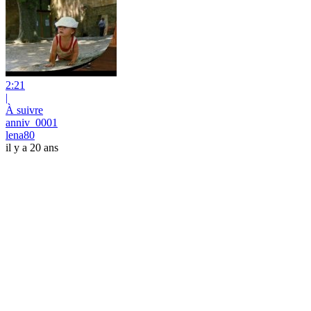
2:21
|
À suivre
anniv_0001
lena80
il y a 20 ans