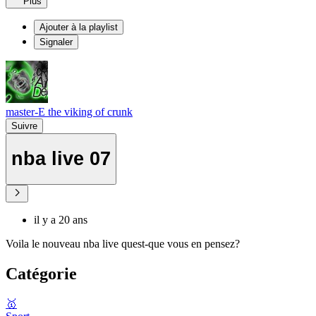
Plus
Ajouter à la playlist
Signaler
master-E the viking of crunk
Suivre
nba live 07
il y a 20 ans
Voila le nouveau nba live quest-que vous en pensez?
Catégorie
🥇