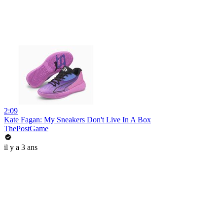
2:09
Kate Fagan: My Sneakers Don't Live In A Box
ThePostGame
il y a 3 ans