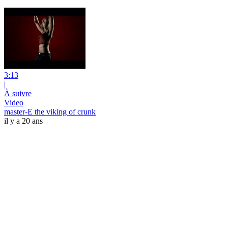
3:13
|
À suivre
Video
master-E the viking of crunk
il y a 20 ans