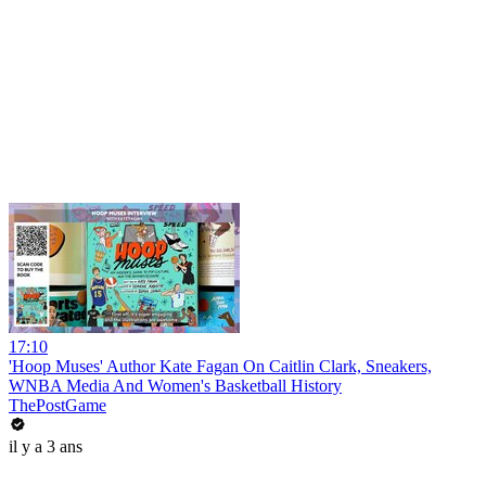
17:10
'Hoop Muses' Author Kate Fagan On Caitlin Clark, Sneakers,
WNBA Media And Women's Basketball History
ThePostGame
il y a 3 ans