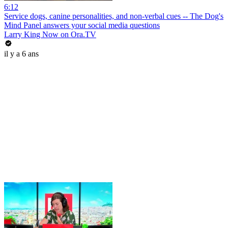
6:12
Service dogs, canine personalities, and non-verbal cues -- The Dog's
Mind Panel answers your social media questions
Larry King Now on Ora.TV
il y a 6 ans