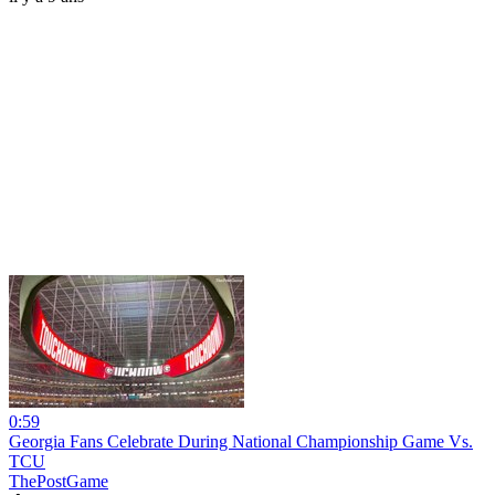
0:59
Georgia Fans Celebrate During National Championship Game Vs.
TCU
ThePostGame