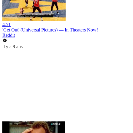
4:51
'Get Out' (Universal Pictures) — In Theaters Now!
Reddit
il y a 9 ans