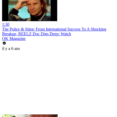
1:30
The Police & Sting: From International Success To A Shocking
Breakup, REELZ Doc Digs Deep: Watch
OK Magazine
il y a 6 ans