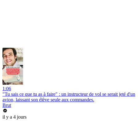
1:06
"Tu sais ce que tu as à faire" : un instructeur de vol se serait jeté d'un
avion, laissant son élève seule aux commandes.
Brut
il y a 4 jours