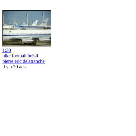
1:30
nike football brésil
pierre eric delatranche
il y a 20 ans