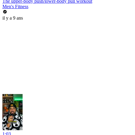
The upper-body push/lower-body pull workout
Men's Fitness
il y a 9 ans
1:03