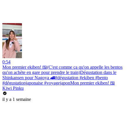
0:54
Mon premier ekiben! 🍱(C'est comme ça qu'on appelle les bentos
qu'on achète en gare pour prendre le train)Dégustation dans le
Shinkansen pour Nagoya 🚄#dégustation #ekiben #bento
#dégustationjaponaise #voyagejaponMon premier ekiben! 🍱
Kiwi Pinku
il y a 1 semaine