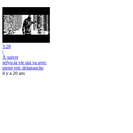
3:28
|
À suivre
sefyu-la vie qui va avec
pierre eric delatranche
il y a 20 ans