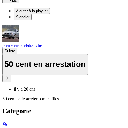
Plus
Ajouter à la playlist
Signaler
pierre eric delatranche
Suivre
50 cent en arrestation
il y a 20 ans
50 cent se fé arreter par les flics
Catégorie
🗞