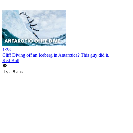
1:28
Cliff Diving off an Iceberg in Antarctica? This guy did it.
Red Bull
il y a 8 ans