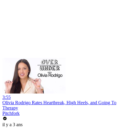
3:55
Olivia Rodrigo Rates Heartbreak, High Heels, and Going To
Therapy
Pitchfork
il y a 3 ans