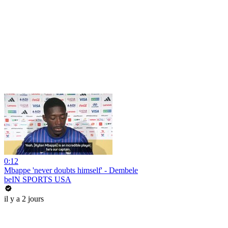
0:12
Mbappe 'never doubts himself' - Dembele
beIN SPORTS USA
il y a 2 jours