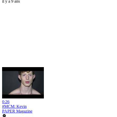
il y a 9 ans
0:26
#MCM: Kevin
PAPER Magazine