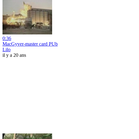
0:36
MacGyver-master card PUb
Lilo
il y a 20 ans