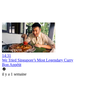
14:31
We Tried Singapore’s Most Legendary Curry
Bon Appétit
il y a 1 semaine