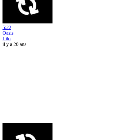
5:22
Oasis
Lilo
il y a 20 ans