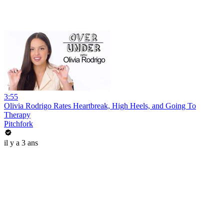
3:55
Olivia Rodrigo Rates Heartbreak, High Heels, and Going To
Therapy
Pitchfork
il y a 3 ans