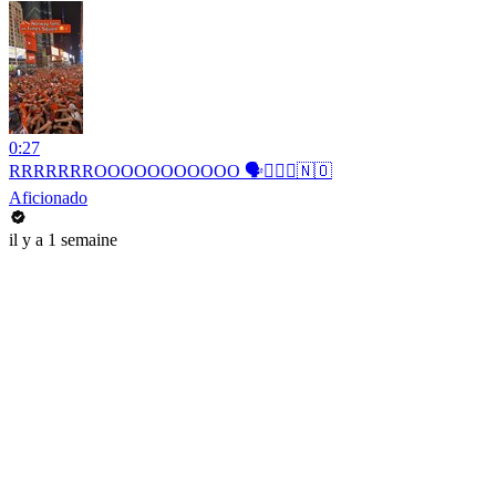
0:27
RRRRRRROOOOOOOOOOO 🗣️🚣🏻‍♂️🇳🇴
Aficionado
il y a 1 semaine