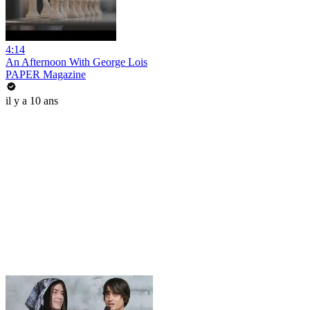
4:14
An Afternoon With George Lois
PAPER Magazine
il y a 10 ans