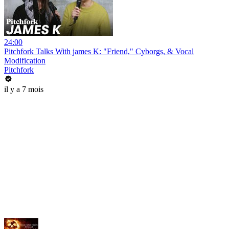
24:00
Pitchfork Talks With james K: "Friend," Cyborgs, & Vocal
Modification
Pitchfork
il y a 7 mois