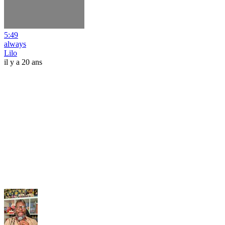
5:49
always
Lilo
il y a 20 ans