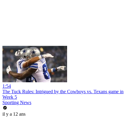
1:54
The Tuck Rules: Intrigued by the Cowboys vs. Texans game in
Week 5
Sporting News
il y a 12 ans