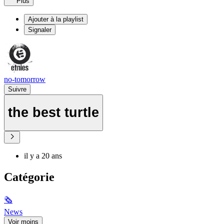
Plus
Ajouter à la playlist
Signaler
no-tomorrow
Suivre
the best turtle
il y a 20 ans
Catégorie
🗞
News
Voir moins