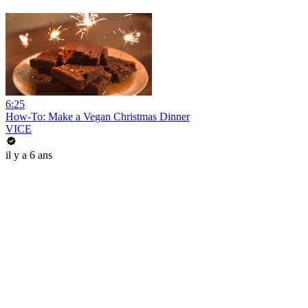
6:25
How-To: Make a Vegan Christmas Dinner
VICE
il y a 6 ans