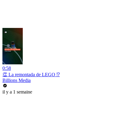
0:58
👏 La remontada de LEGO ⁉️
Billions Media
il y a 1 semaine