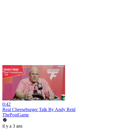
0:42
Real Cheeseburger Talk By Andy Reid
ThePostGame
il y a 3 ans