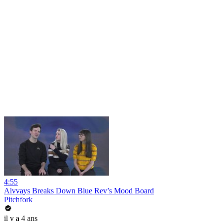
4:55
Alvvays Breaks Down Blue Rev’s Mood Board
Pitchfork
il y a 4 ans