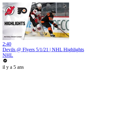
2:40
Devils @ Flyers 5/1/21 | NHL Highlights
NHL
il y a 5 ans