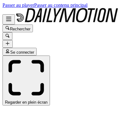
Passer au player
Passer au contenu principal
Rechercher
Se connecter
Regarder en plein écran