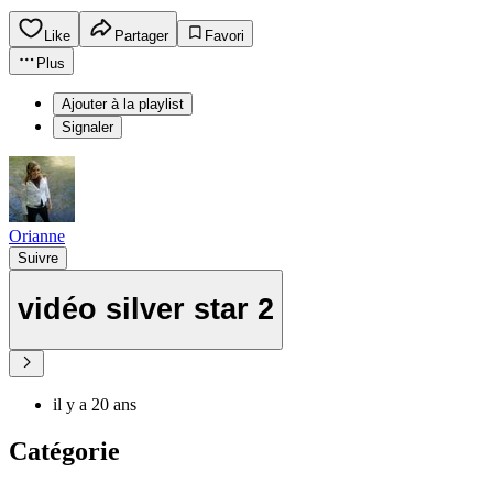
Like
Partager
Favori
Plus
Ajouter à la playlist
Signaler
Orianne
Suivre
vidéo silver star 2
il y a 20 ans
Catégorie