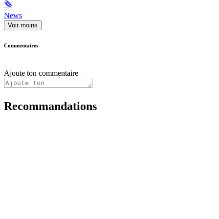
🗞
News
Voir moins
Commentaires
Ajoute ton commentaire
Recommandations