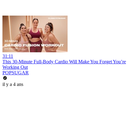
31:11
This 30-Minute Full-Body Cardio Will Make You Forget You’re
Working Out
POPSUGAR
il y a 4 ans