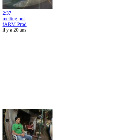
2:37
melting pot
fARM-Prod
il y a 20 ans