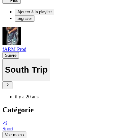
Plus
Ajouter à la playlist
Signaler
fARM-Prod
Suivre
South Trip
il y a 20 ans
Catégorie
🥇
Sport
Voir moins