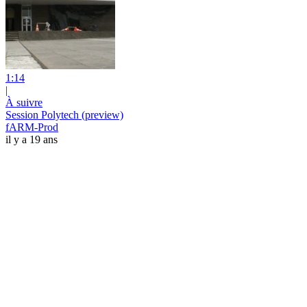
1:14
|
À suivre
Session Polytech (preview)
fARM-Prod
il y a 19 ans