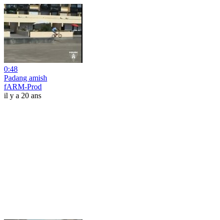
0:48
Padang amish
fARM-Prod
il y a 20 ans