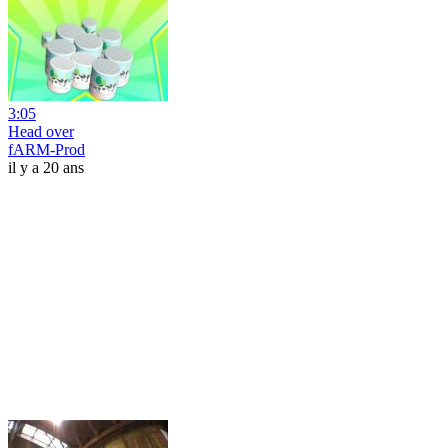
3:05
Head over
fARM-Prod
il y a 20 ans