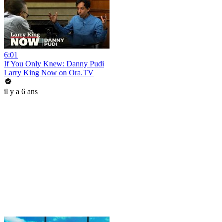
6:01
If You Only Knew: Danny Pudi
Larry King Now on Ora.TV
il y a 6 ans