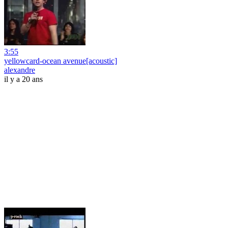
3:55
yellowcard-ocean avenue[acoustic]
alexandre
il y a 20 ans