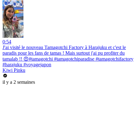
0:54
J'ai visité le nouveau Tamagotchi Factory à Harajuku et c'est le
paradis pour les fans de tamas ! Mais surtout j'ai pu profiter du
tamalab !! 😍#tamagotchi #tamagotchiparadise #tamagotchifactory
#harajuku #voyagejapon
Kiwi Pinku
il y a 2 semaines