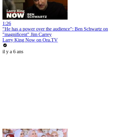
1:26
"He has a power over the audience": Ben Schwartz on
"magnificent" Jim Carrey
Larry King Now on Ora.TV
il y a 6 ans