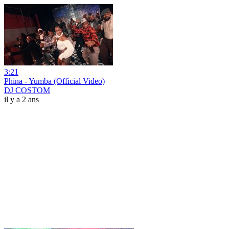
3:21
Phina - Yumba (Official Video)
DJ COSTOM
il y a 2 ans