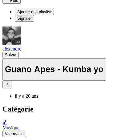
Plus
Ajouter à la playlist
Signaler
alexandre
Suivre
Guano Apes - Kumba yo
il y a 20 ans
Catégorie
🎵
Musique
Voir moins