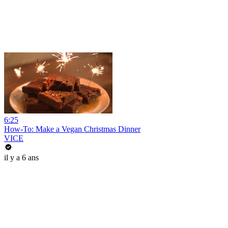
6:25
How-To: Make a Vegan Christmas Dinner
VICE
il y a 6 ans