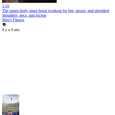
1:10
The upper-body inner-beast workout for big, strong, and shredded
shoulders, pecs, and triceps
Men's Fitness
il y a 9 ans