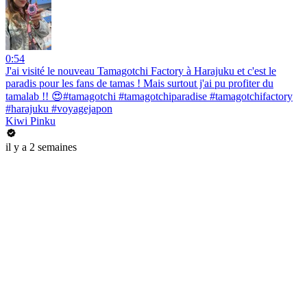
0:54
J'ai visité le nouveau Tamagotchi Factory à Harajuku et c'est le
paradis pour les fans de tamas ! Mais surtout j'ai pu profiter du
tamalab !! 😍#tamagotchi #tamagotchiparadise #tamagotchifactory
#harajuku #voyagejapon
Kiwi Pinku
il y a 2 semaines