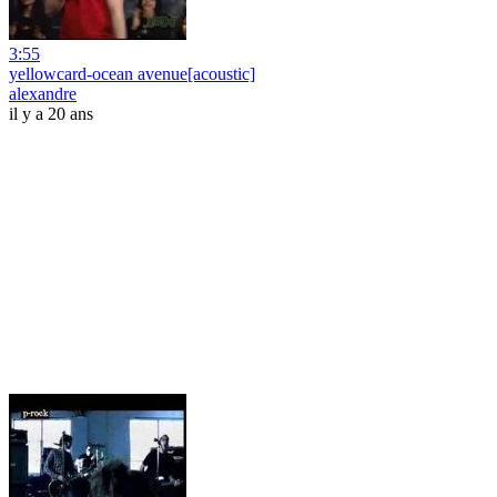
3:55
yellowcard-ocean avenue[acoustic]
alexandre
il y a 20 ans