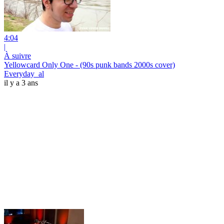
4:04
|
À suivre
Yellowcard Only One - (90s punk bands 2000s cover)
Everyday_al
il y a 3 ans