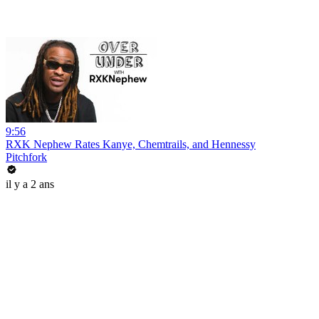
9:56
RXK Nephew Rates Kanye, Chemtrails, and Hennessy
Pitchfork
il y a 2 ans