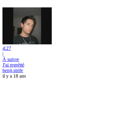
4:27
|
À suivre
J'ai regrétté
benji-strife
il y a 18 ans