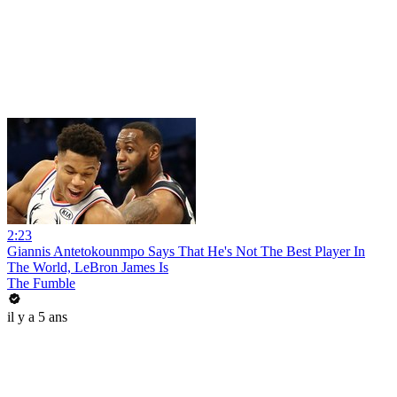
2:23
Giannis Antetokounmpo Says That He's Not The Best Player In
The World, LeBron James Is
The Fumble
il y a 5 ans