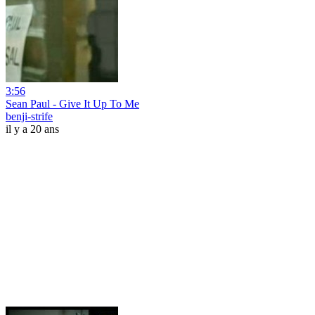
3:56
Sean Paul - Give It Up To Me
benji-strife
il y a 20 ans