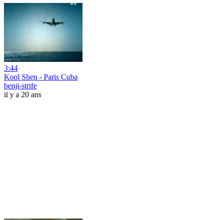
3:44
Kool Shen - Paris Cuba
benji-strife
il y a 20 ans