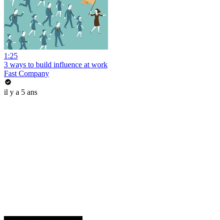
1:25
3 ways to build influence at work
Fast Company
il y a 5 ans