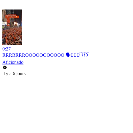
0:27
RRRRRRROOOOOOOOOOO 🗣️🚣🏻‍♂️🇳🇴
Aficionado
il y a 6 jours