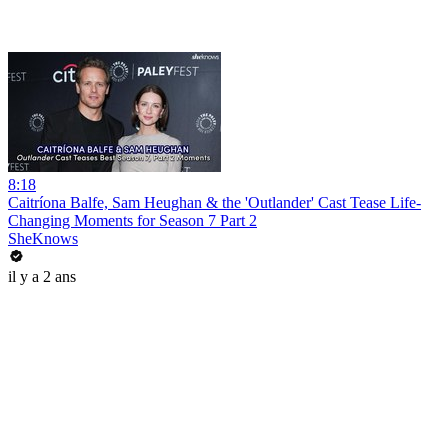
8:18
Caitríona Balfe, Sam Heughan & the 'Outlander' Cast Tease Life-
Changing Moments for Season 7 Part 2
SheKnows
il y a 2 ans