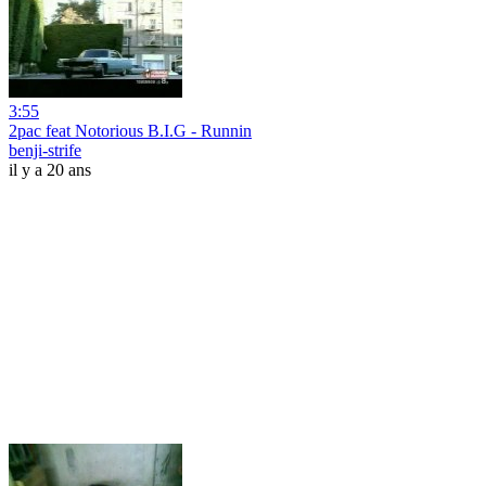
3:55
2pac feat Notorious B.I.G - Runnin
benji-strife
il y a 20 ans