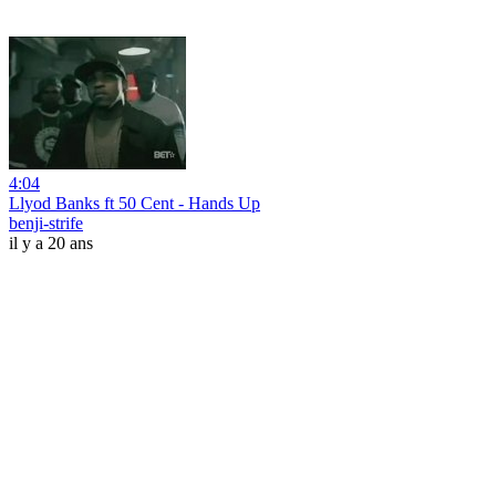
4:04
Llyod Banks ft 50 Cent - Hands Up
benji-strife
il y a 20 ans