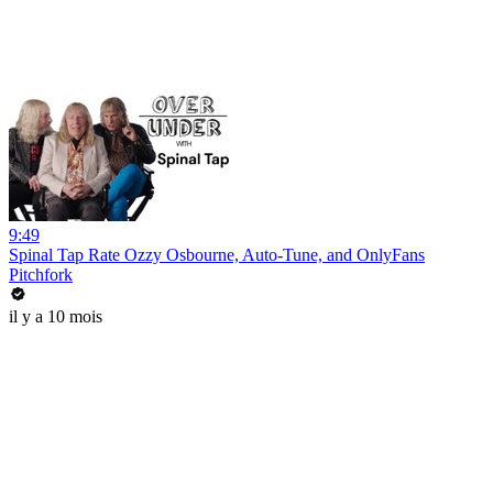
9:49
Spinal Tap Rate Ozzy Osbourne, Auto-Tune, and OnlyFans
Pitchfork
il y a 10 mois