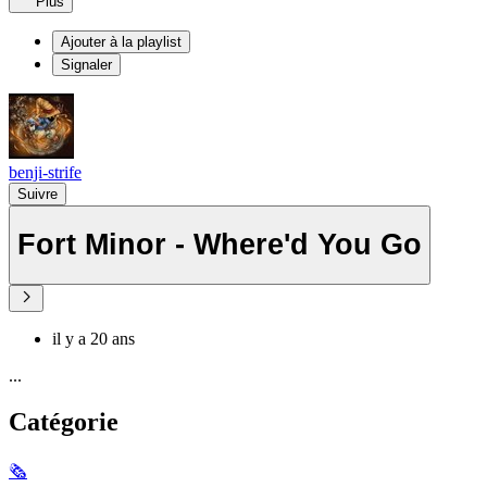
Plus
Ajouter à la playlist
Signaler
benji-strife
Suivre
Fort Minor - Where'd You Go
il y a 20 ans
...
Catégorie
🗞