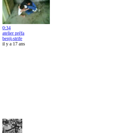
0:34
atelier préfa
benji-strife
il y a 17 ans