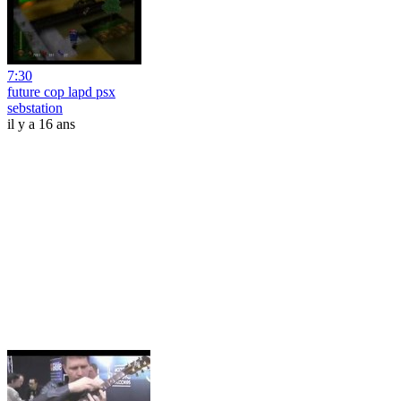
7:30
future cop lapd psx
sebstation
il y a 16 ans