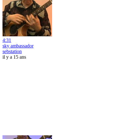
4:31
sky ambassador
sebstation
il y a 15 ans