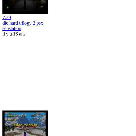
7:29
die hard trilogy 2 psx
sebstation
il y a 16 ans