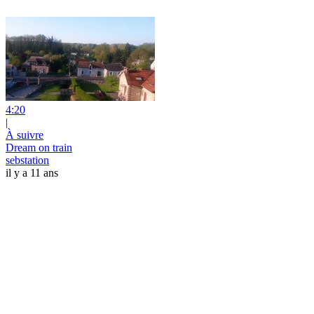
4:20
|
À suivre
Dream on train
sebstation
il y a 11 ans