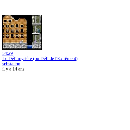
54:29
Le Défi mystère (ou Défi de l'Extrême 4)
sebstation
il y a 14 ans