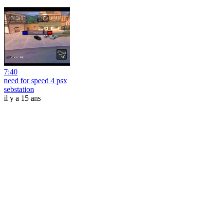
7:40
need for speed 4 psx
sebstation
il y a 15 ans