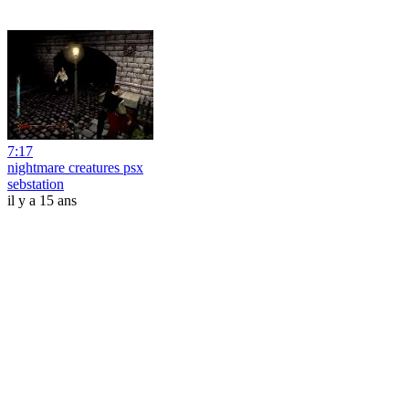
7:17
nightmare creatures psx
sebstation
il y a 15 ans