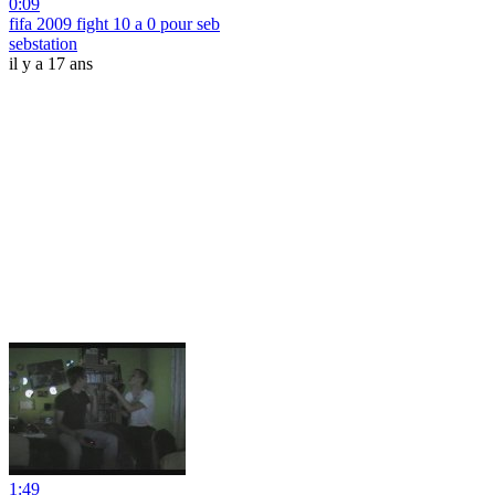
0:09
fifa 2009 fight 10 a 0 pour seb
sebstation
il y a 17 ans
1:49