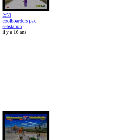
2:53
coolboarders psx
sebstation
il y a 16 ans