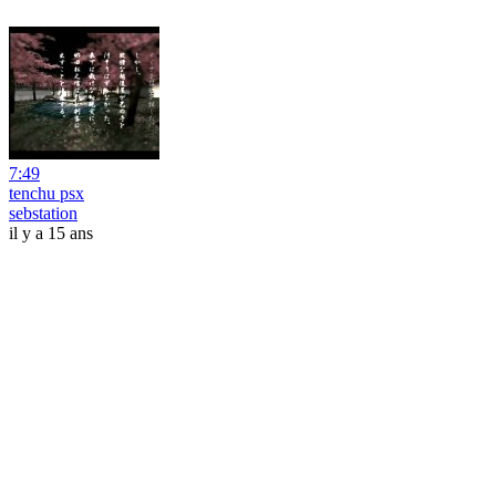
7:49
tenchu psx
sebstation
il y a 15 ans