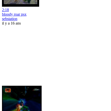
2:18
bloody roar psx
sebstation
il y a 16 ans