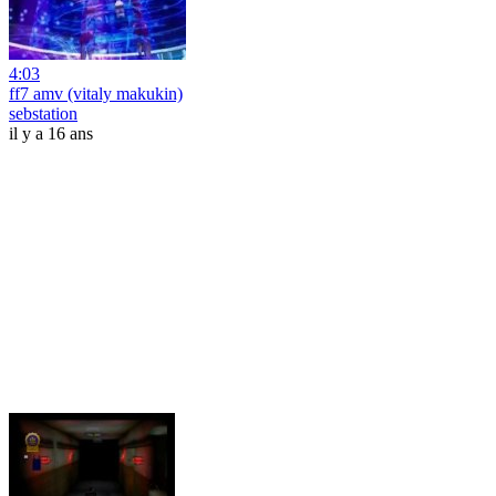
4:03
ff7 amv (vitaly makukin)
sebstation
il y a 16 ans