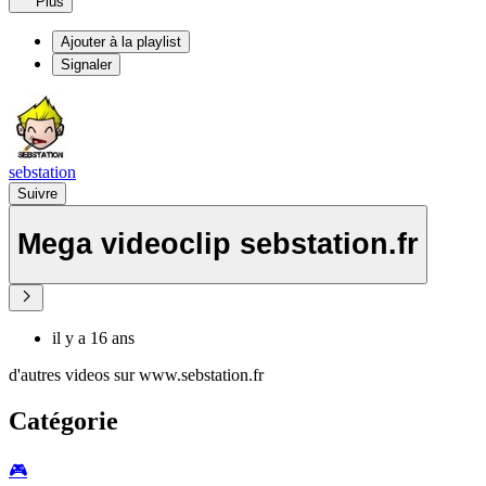
Plus
Ajouter à la playlist
Signaler
sebstation
Suivre
Mega videoclip sebstation.fr
il y a 16 ans
d'autres videos sur www.sebstation.fr
Catégorie
🎮️