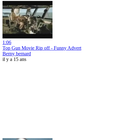
1:06
Top Gun Movie Rip off - Funny Advert
Berny bernard
il y a 15 ans