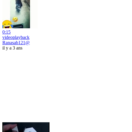
0:15
videoplayback
Ranasab121@
il y a 3 ans