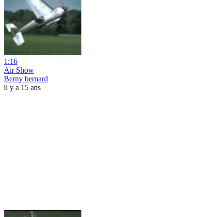
1:16
Air Show
Berny bernard
il y a 15 ans