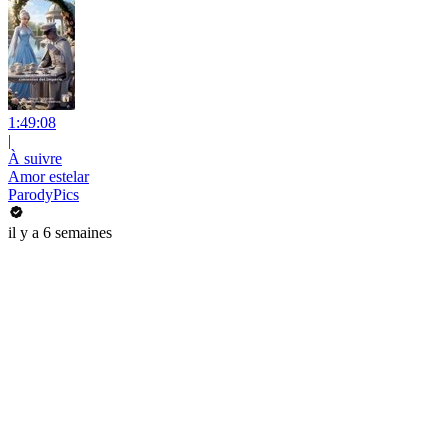
1:49:08
|
À suivre
Amor estelar
ParodyPics
il y a 6 semaines