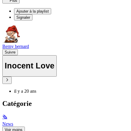
Plus
Ajouter à la playlist
Signaler
Berny bernard
Suivre
Inocent Love
il y a 20 ans
Catégorie
🗞
News
Voir moins