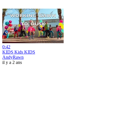
0:42
KIDS Kids KIDS
AndyRawn
il y a 2 ans