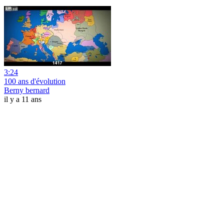
3:24
100 ans d'évolution
Berny bernard
il y a 11 ans