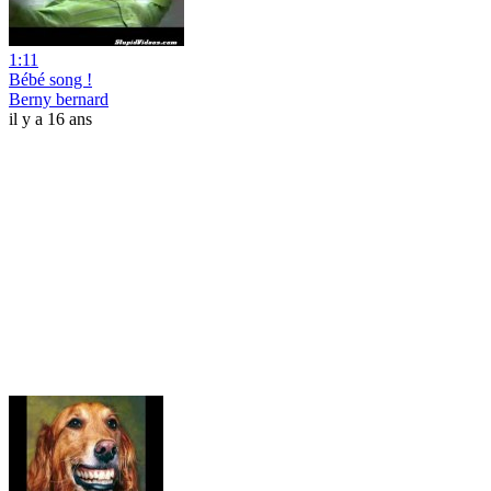
1:11
Bébé song !
Berny bernard
il y a 16 ans