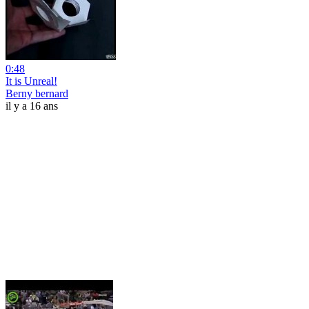
0:48
It is Unreal!
Berny bernard
il y a 16 ans