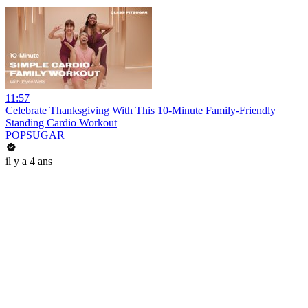
11:57
Celebrate Thanksgiving With This 10-Minute Family-Friendly
Standing Cardio Workout
POPSUGAR
il y a 4 ans