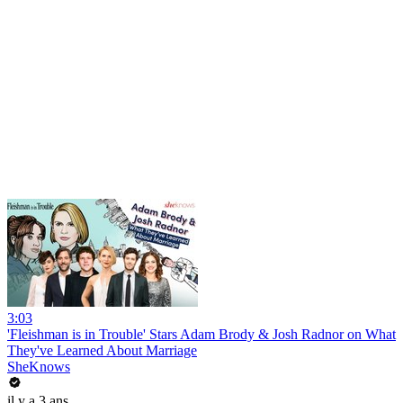
3:03
'Fleishman is in Trouble' Stars Adam Brody & Josh Radnor on What
They've Learned About Marriage
SheKnows
il y a 3 ans