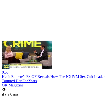
0:53
Keith Raniere’s Ex GF Reveals How The NXIVM Sex Cult Leader
Tortured Her For Years
OK Magazine
il y a 6 ans