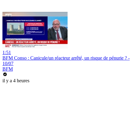
1:51
BFM Conso : Canicule/un réacteur arrêté, un risque de pénurie ? -
10/07
BFM
il y a 4 heures