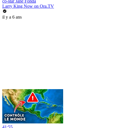
co-star Jane Fonda
Larry King Now on Ora.TV
il y a 6 ans
41:55