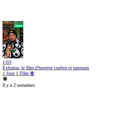
1:03
Exhuma, le film d'horreur coréen et japonais
1 Jour 1 Film 🍿
il y a 2 semaines