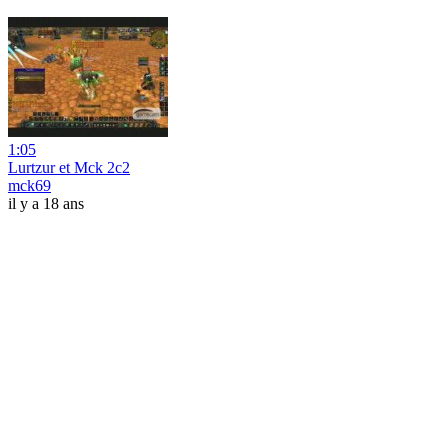
1:05
Lurtzur et Mck 2c2
mck69
il y a 18 ans