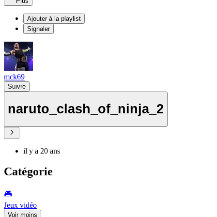
Plus
Ajouter à la playlist
Signaler
mck69
Suivre
naruto_clash_of_ninja_2
il y a 20 ans
Catégorie
🎮️
Jeux vidéo
Voir moins