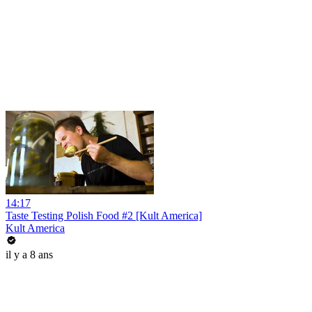
14:17
Taste Testing Polish Food #2 [Kult America]
Kult America
il y a 8 ans