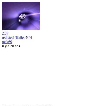
2:37
red steel Trailer N°4
mck69
il y a 20 ans