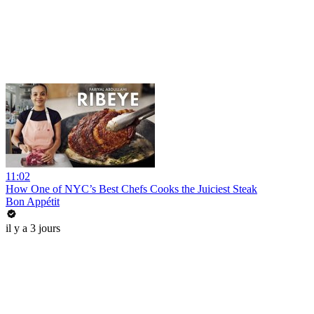
11:02
How One of NYC’s Best Chefs Cooks the Juiciest Steak
Bon Appétit
il y a 3 jours