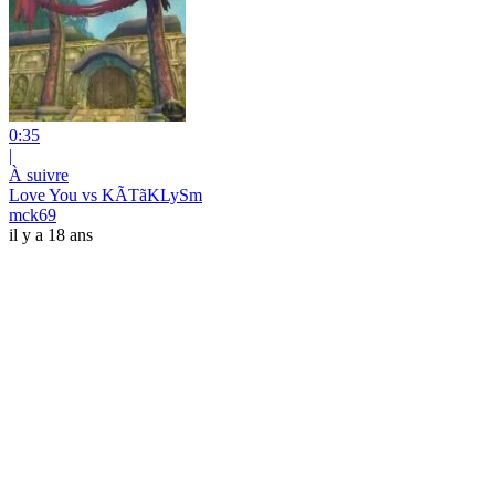
0:35
|
À suivre
Love You vs KÃTãKLySm
mck69
il y a 18 ans