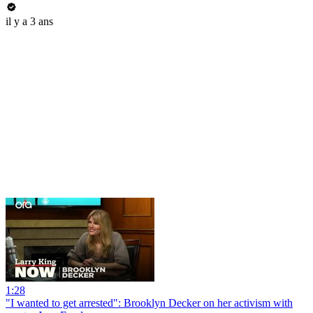
il y a 3 ans
1:28
"I wanted to get arrested": Brooklyn Decker on her activism with