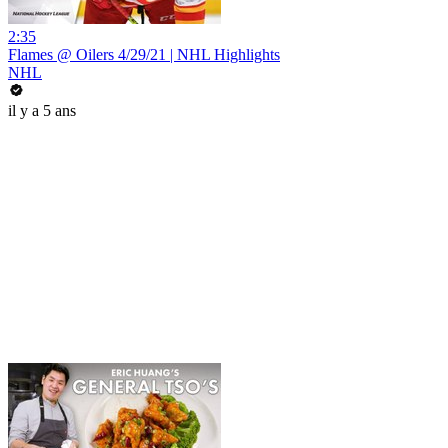
2:35
Flames @ Oilers 4/29/21 | NHL Highlights
NHL
il y a 5 ans