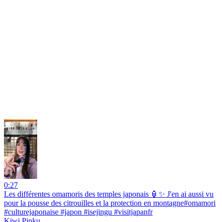
0:27
Les différentes omamoris des temples japonais 🏮✨ J'en ai aussi vu
pour la pousse des citrouilles et la protection en montagne#omamori
#culturejaponaise #japon #isejingu #visitjapanfr
Kiwi Pinku