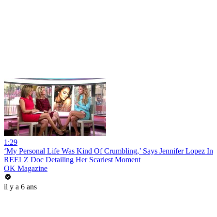
1:29
‘My Personal Life Was Kind Of Crumbling,’ Says Jennifer Lopez In
REELZ Doc Detailing Her Scariest Moment
OK Magazine
il y a 6 ans