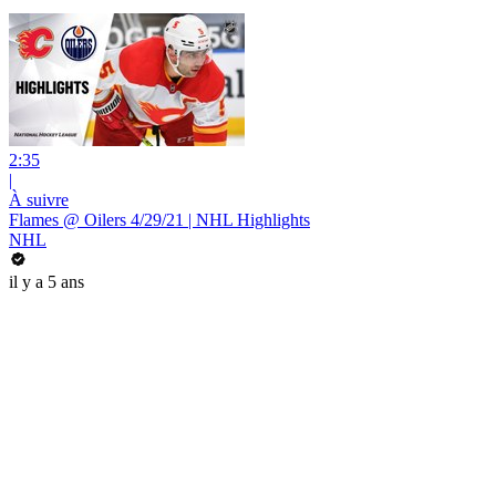
2:35
|
À suivre
Flames @ Oilers 4/29/21 | NHL Highlights
NHL
il y a 5 ans