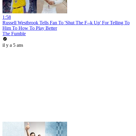
1:58
Russell Westbrook Tells Fan To 'Shut The F--k Up' For Telling To
Him To How To Play Better
The Fumble
il y a 5 ans