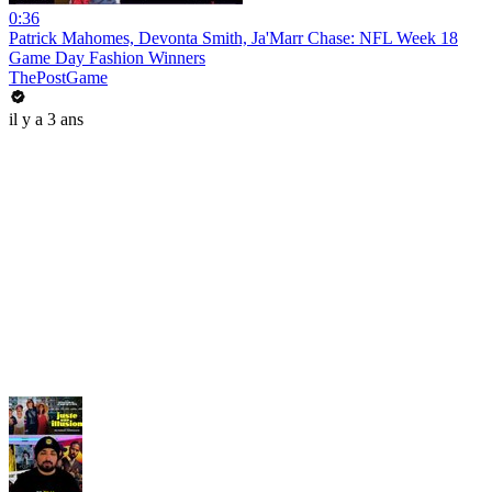
0:36
Patrick Mahomes, Devonta Smith, Ja'Marr Chase: NFL Week 18
Game Day Fashion Winners
ThePostGame
il y a 3 ans