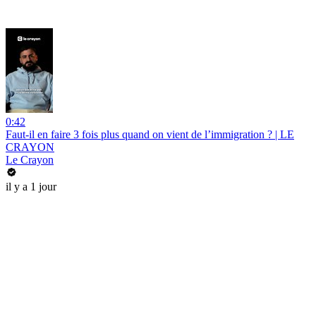
0:42
Faut-il en faire 3 fois plus quand on vient de l’immigration ? | LE
CRAYON
Le Crayon
il y a 1 jour