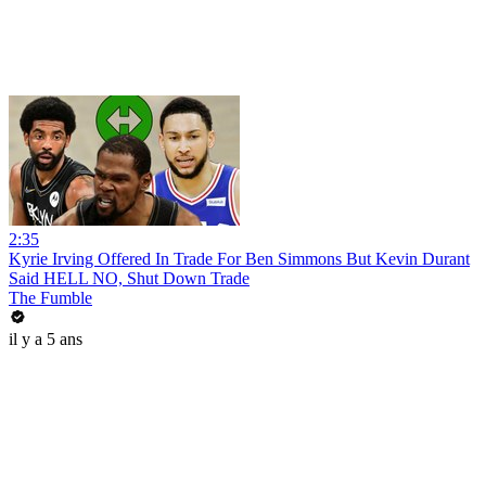
2:35
Kyrie Irving Offered In Trade For Ben Simmons But Kevin Durant
Said HELL NO, Shut Down Trade
The Fumble
il y a 5 ans