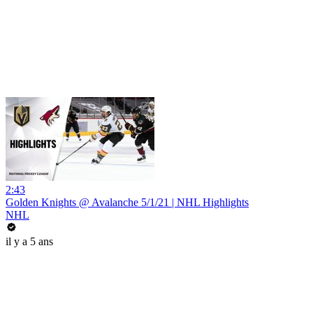
2:43
Golden Knights @ Avalanche 5/1/21 | NHL Highlights
NHL
il y a 5 ans