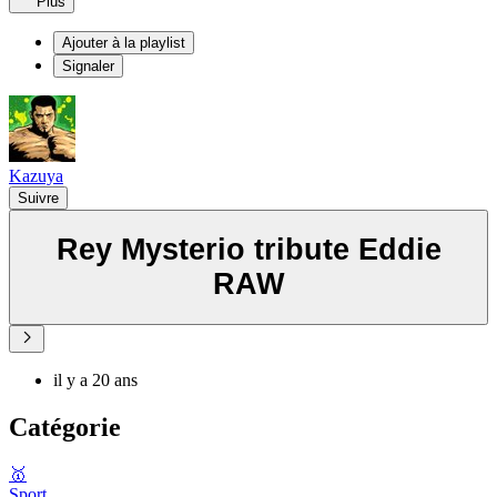
Plus
Ajouter à la playlist
Signaler
Kazuya
Suivre
Rey Mysterio tribute Eddie
RAW
il y a 20 ans
Catégorie
🥇
Sport