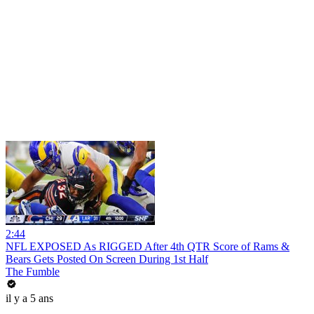
2:44
NFL EXPOSED As RIGGED After 4th QTR Score of Rams &
Bears Gets Posted On Screen During 1st Half
The Fumble
il y a 5 ans