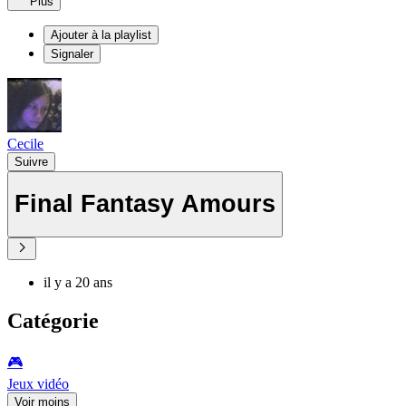
Plus
Ajouter à la playlist
Signaler
Cecile
Suivre
Final Fantasy Amours
il y a 20 ans
Catégorie
🎮️
Jeux vidéo
Voir moins