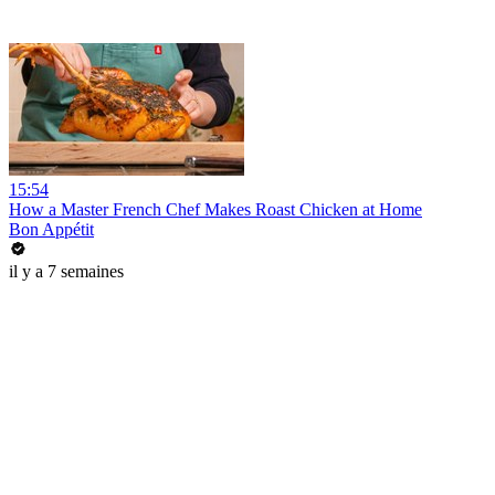
15:54
How a Master French Chef Makes Roast Chicken at Home
Bon Appétit
il y a 7 semaines