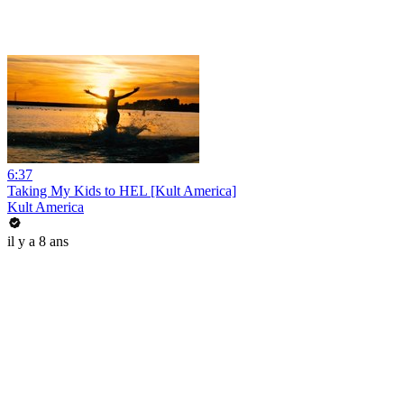
6:37
Taking My Kids to HEL [Kult America]
Kult America
il y a 8 ans