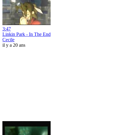
3:47
Linkin Park - In The End
Cecile
il y a 20 ans