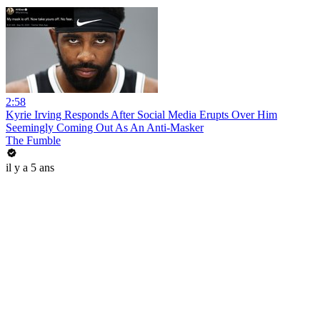
2:58
Kyrie Irving Responds After Social Media Erupts Over Him
Seemingly Coming Out As An Anti-Masker
The Fumble
il y a 5 ans