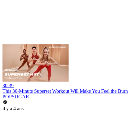
30:39
This 30-Minute Superset Workout Will Make You Feel the Burn
POPSUGAR
il y a 4 ans