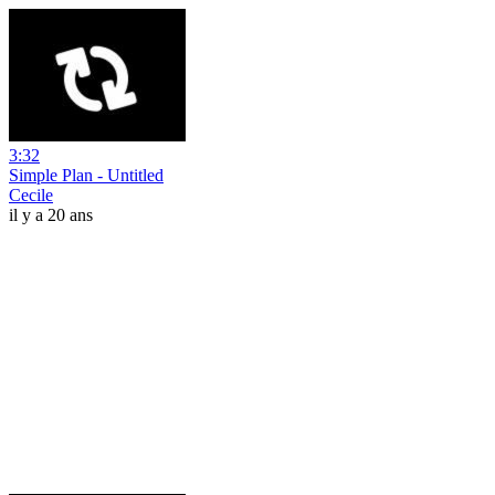
3:32
Simple Plan - Untitled
Cecile
il y a 20 ans