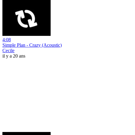
4:08
Simple Plan - Crazy (Acoustic)
Cecile
il y a 20 ans