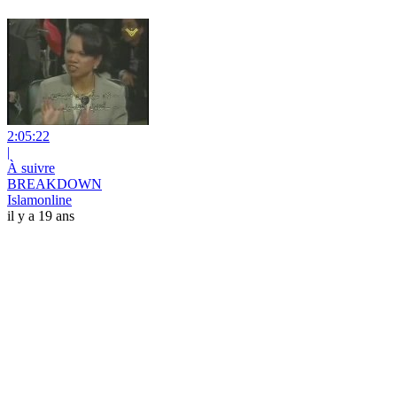
2:05:22
|
À suivre
BREAKDOWN
Islamonline
il y a 19 ans