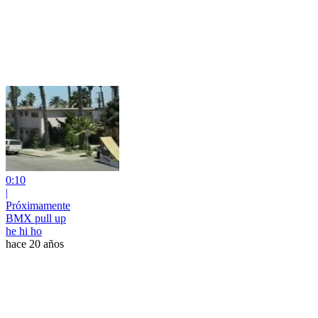
0:10
|
Próximamente
BMX pull up
he hi ho
hace 20 años