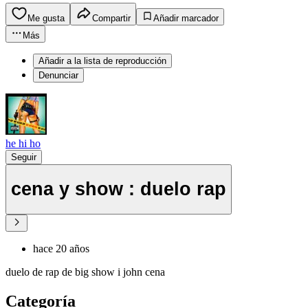
Me gusta
Compartir
Añadir marcador
Más
Añadir a la lista de reproducción
Denunciar
he hi ho
Seguir
cena y show : duelo rap
hace 20 años
duelo de rap de big show i john cena
Categoría