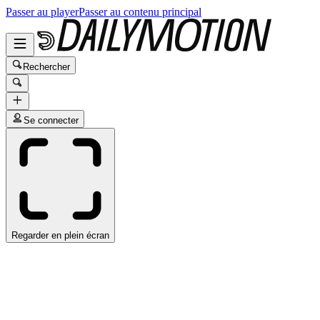
Passer au player
Passer au contenu principal
Rechercher
Se connecter
Regarder en plein écran