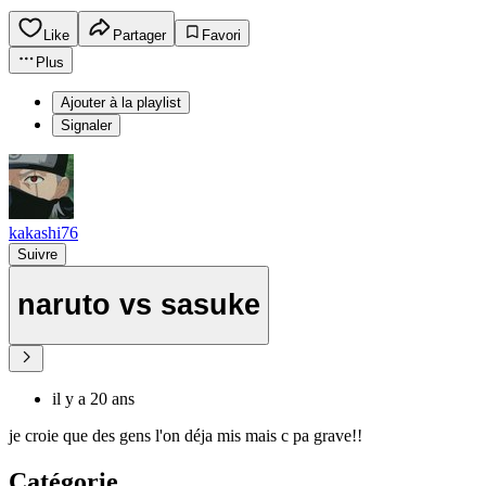
Like
Partager
Favori
Plus
Ajouter à la playlist
Signaler
kakashi76
Suivre
naruto vs sasuke
il y a 20 ans
je croie que des gens l'on déja mis mais c pa grave!!
Catégorie