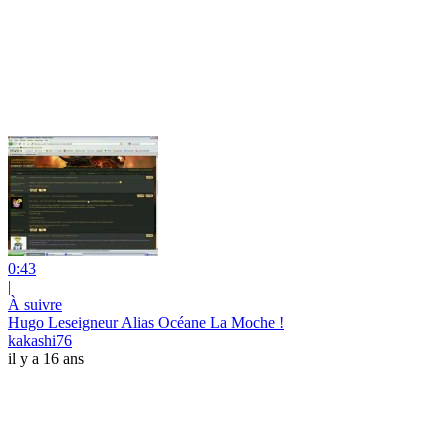
0:43
|
À suivre
Hugo Leseigneur Alias Océane La Moche !
kakashi76
il y a 16 ans