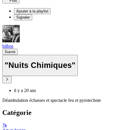
Plus
Ajouter à la playlist
Signaler
bilbos
Suivre
"Nuits Chimiques"
il y a 20 ans
Déambulation échasses et spectacle feu et pyrotechnie
Catégorie
🦄