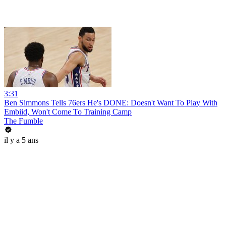
3:31
Ben Simmons Tells 76ers He's DONE: Doesn't Want To Play With
Embiid, Won't Come To Training Camp
The Fumble
il y a 5 ans