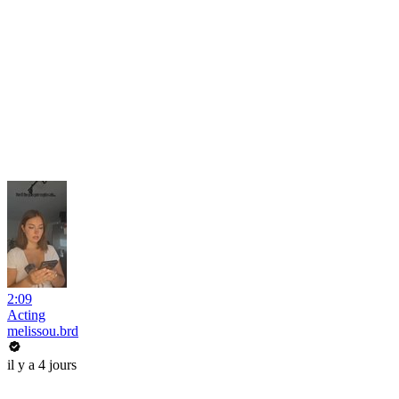
2:09
Acting
melissou.brd
il y a 4 jours