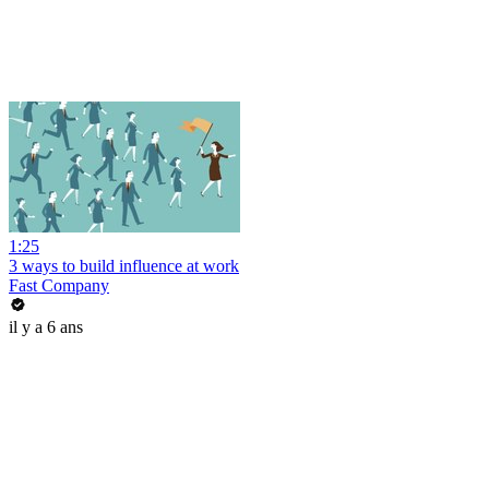
1:25
3 ways to build influence at work
Fast Company
il y a 6 ans