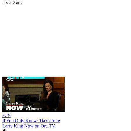
il y a 2 ans
3:19
If You Only Knew: Tia Carrere
Larry King Now on Ora.TV