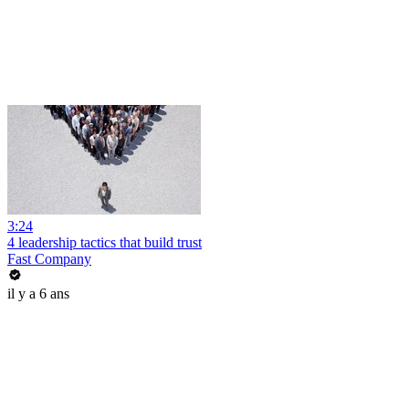
3:24
4 leadership tactics that build trust
Fast Company
il y a 6 ans