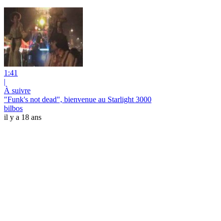
1:41
|
À suivre
"Funk's not dead", bienvenue au Starlight 3000
bilbos
il y a 18 ans