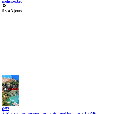
melissou.brd
il y a 3 jours
0:53
À Monaco, les ouvriers qui construisent les villas à 100M€