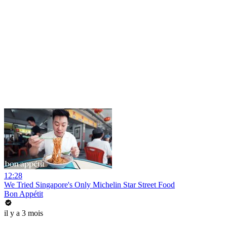
12:28
We Tried Singapore's Only Michelin Star Street Food
Bon Appétit
il y a 3 mois