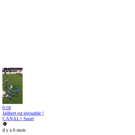
0:58
Jalibert est injouable !
CANAL+ Sport
il y a 6 mois