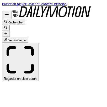
Passer au player
Passer au contenu principal
Rechercher
Se connecter
Regarder en plein écran