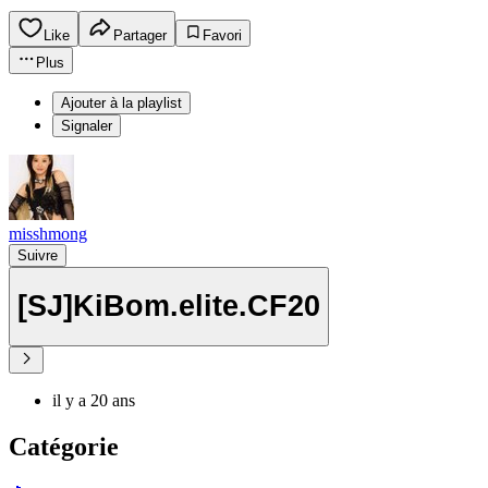
Like
Partager
Favori
Plus
Ajouter à la playlist
Signaler
misshmong
Suivre
[SJ]KiBom.elite.CF20
il y a 20 ans
Catégorie