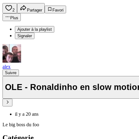
2
Partager
Favori
Plus
Ajouter à la playlist
Signaler
alex
Suivre
OLE - Ronaldinho en slow motio
il y a 20 ans
Le big boss du foo
Catégorie