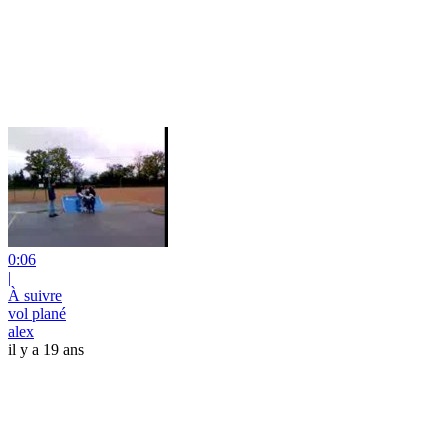
0:06
|
À suivre
vol plané
alex
il y a 19 ans