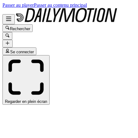
Passer au player
Passer au contenu principal
Rechercher
Se connecter
Regarder en plein écran