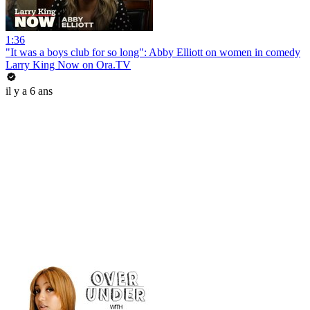
1:36
"It was a boys club for so long": Abby Elliott on women in comedy
Larry King Now on Ora.TV
il y a 6 ans