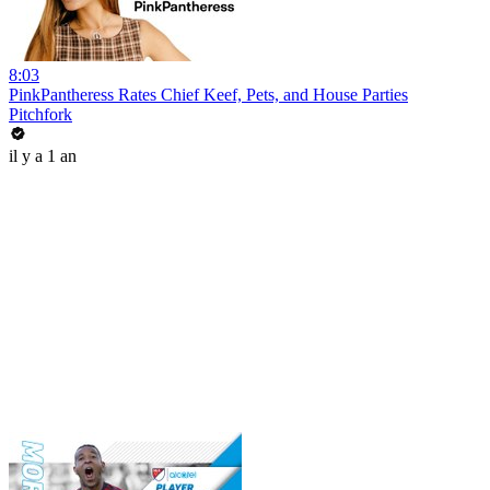
8:03
PinkPantheress Rates Chief Keef, Pets, and House Parties
Pitchfork
il y a 1 an