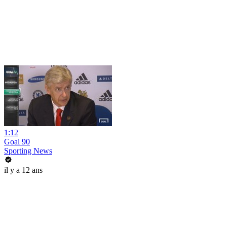
1:12
Goal 90
Sporting News
il y a 12 ans