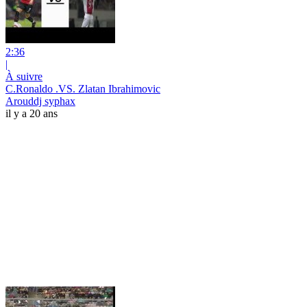
2:36
|
À suivre
C.Ronaldo .VS. Zlatan Ibrahimovic
Arouddj syphax
il y a 20 ans