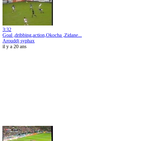
3:32
Goal ,dribbing,action,Okocha ,Zidane...
Arouddj syphax
il y a 20 ans