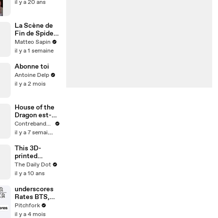
il y a 20 ans
La Scène de
Fin de Spider-
Man Brand
Matteo Sapin
New Day
il y a 1 semaine
Abonne toi
Antoine Delp
il y a 2 mois
House of the
Dragon est-
elle à la
Contrebande Films
hauteur de
il y a 7 semaines
Game of
Thrones ?
This 3D-
printed
Legend of
The Daily Dot
Zelda map
il y a 10 ans
was built in
Minecraft
underscores
Rates BTS,
God,
Pitchfork
Minecraft,
il y a 4 mois