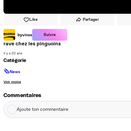
Like
Partager
Suivre
byvinss
rave chez les pinguoins
il y a 20 ans
Catégorie
🗞
News
Voir moins
Commentaires
Ajoute
ton
commentaire