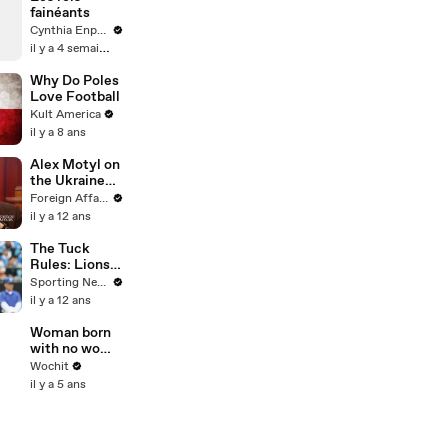
Life-Changing
fainéants
Moments for
Cynthia Enparle
Season 7 Part
il y a 4 semaines
2
Why Do Poles
Love Football
Kult America
il y a 8 ans
Alex Motyl on
the Ukraine
Crisis
Foreign Affairs
il y a 12 ans
The Tuck
Rules: Lions
Calvin
Sporting News
Johnson and
il y a 12 ans
Bengals A.J.
Green injuries
Woman born
are significant
with no womb
gives birth to
Wochit
two children
il y a 5 ans