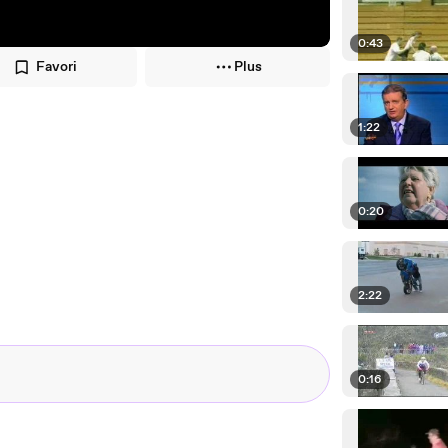
0:43
Favori
Plus
1:22
0:20
2:22
0:16