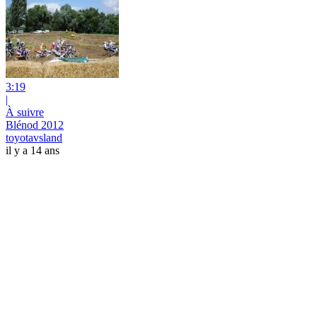
3:19
|
À suivre
Blénod 2012
toyotavsland
il y a 14 ans