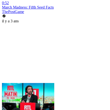
0:52
March Madness: Fifth Seed Facts
ThePostGame
il y a 3 ans