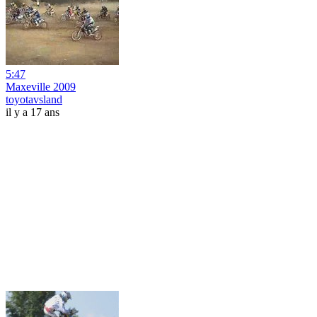
5:47
Maxeville 2009
toyotavsland
il y a 17 ans