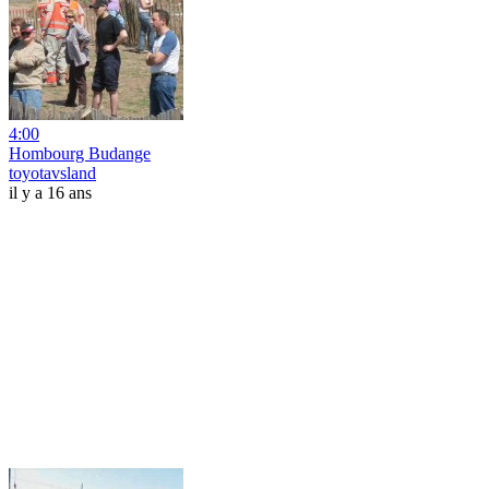
4:00
Hombourg Budange
toyotavsland
il y a 16 ans