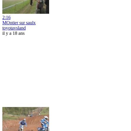
2:16
MOntier sur saulx
toyotavsland
il y a 18 ans