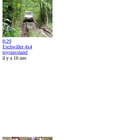
8:29
Eschwiller 4x4
toyotavsland
il y a 16 ans