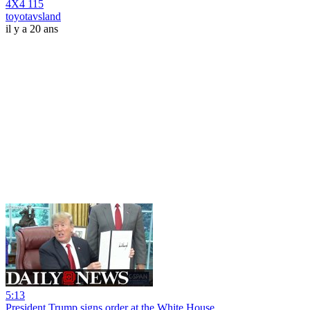
4X4 115
toyotavsland
il y a 20 ans
5:13
President Trump signs order at the White House