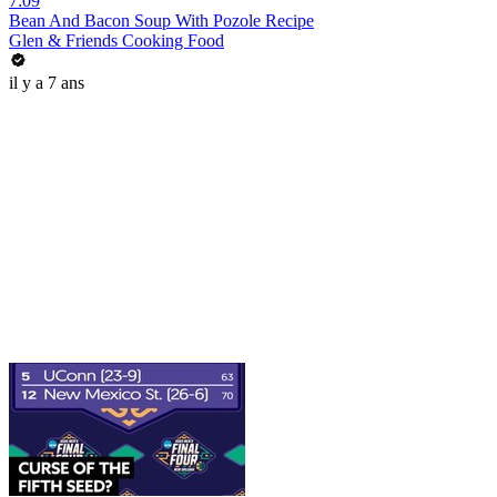
7:09
Bean And Bacon Soup With Pozole Recipe
Glen & Friends Cooking Food
il y a 7 ans