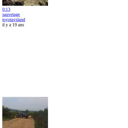
0:13
sauvetage
toyotavsland
il y a 19 ans