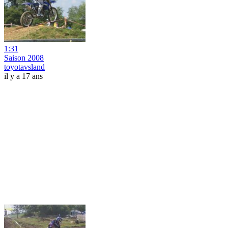
1:31
Saison 2008
toyotavsland
il y a 17 ans