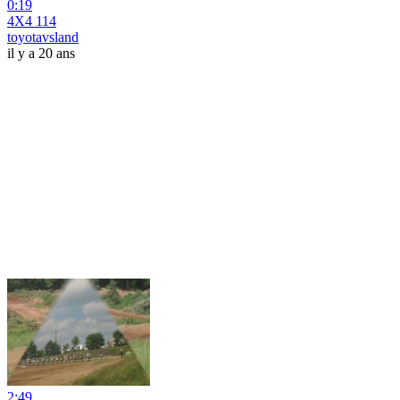
0:19
4X4 114
toyotavsland
il y a 20 ans
2:49