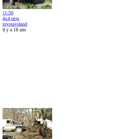
11:50
4x4 new
toyotavsland
il y a 18 ans