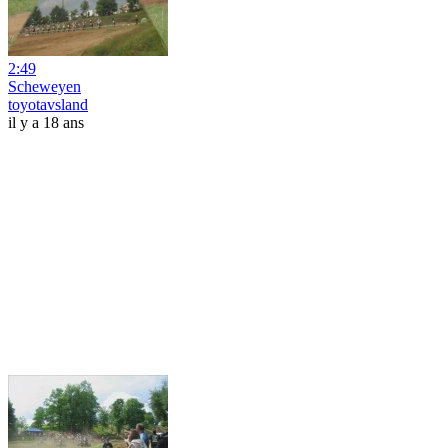
2:49
Scheweyen
toyotavsland
il y a 18 ans