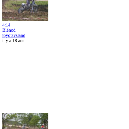
4:14
Blénod
toyotavsland
il y a 18 ans