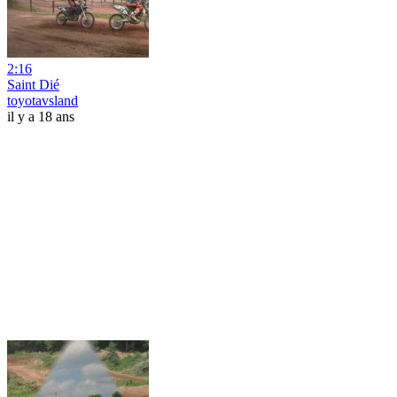
2:16
Saint Dié
toyotavsland
il y a 18 ans