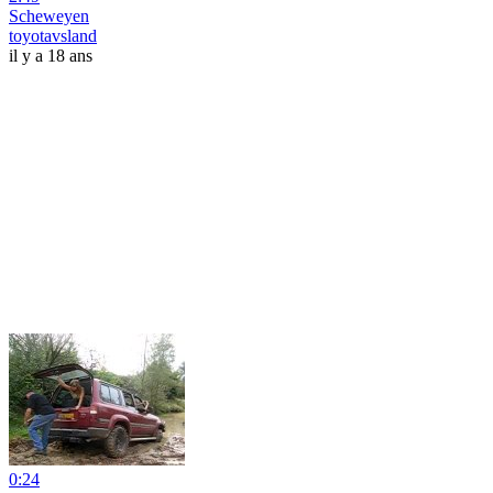
Scheweyen
toyotavsland
il y a 18 ans
0:24