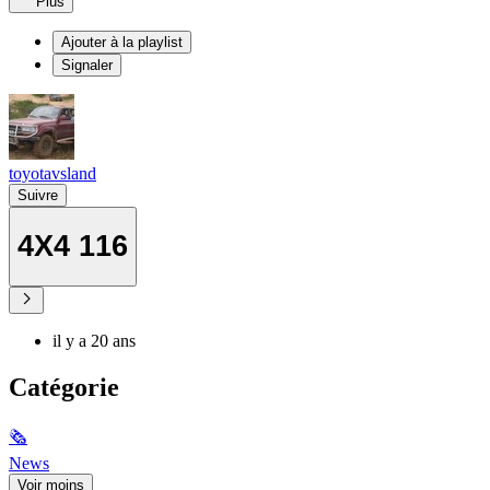
Plus
Ajouter à la playlist
Signaler
toyotavsland
Suivre
4X4 116
il y a 20 ans
Catégorie
🗞
News
Voir moins