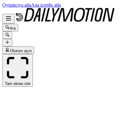
Oynatıcıya atla
Ana içeriğe atla
Ara
Oturum açın
Tam ekran izle