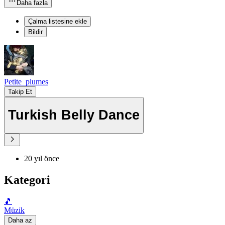
Daha fazla
Çalma listesine ekle
Bildir
Petite_plumes
Takip Et
Turkish Belly Dance
20 yıl önce
Kategori
🎵
Müzik
Daha az