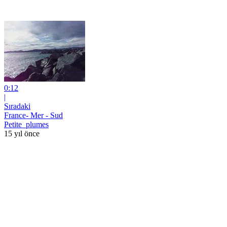
0:12
|
Sıradaki
France- Mer - Sud
Petite_plumes
15 yıl önce