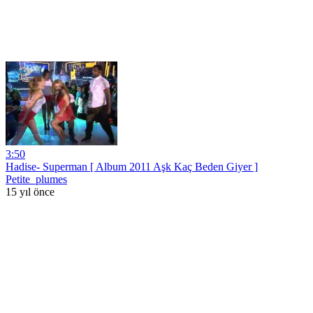
3:50
Hadise- Superman [ Album 2011 Aşk Kaç Beden Giyer ]
Petite_plumes
15 yıl önce