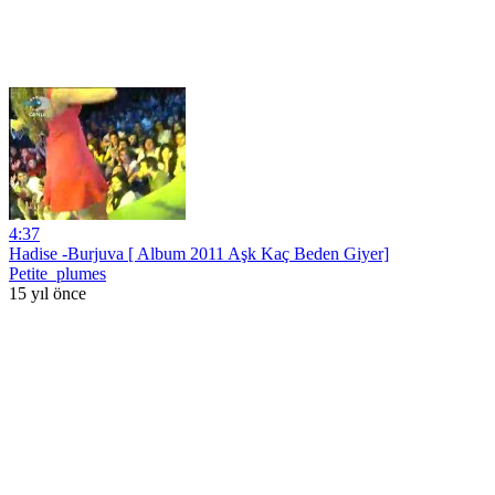
4:37
Hadise -Burjuva [ Album 2011 Aşk Kaç Beden Giyer]
Petite_plumes
15 yıl önce