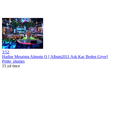
3:52
Hadise Mesajımı Almıştır O [ Album2011 Aşk Kaç Beden Giyer]
Petite_plumes
15 yıl önce