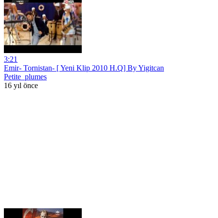
3:21
Emir- Tornistan- [ Yeni Klip 2010 H.Q] By Yigitcan
Petite_plumes
16 yıl önce