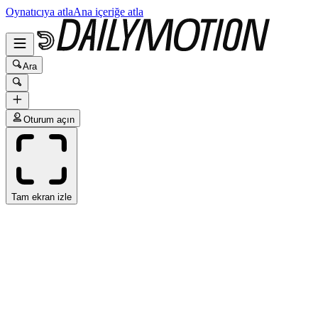
Oynatıcıya atla
Ana içeriğe atla
Ara
Oturum açın
Tam ekran izle