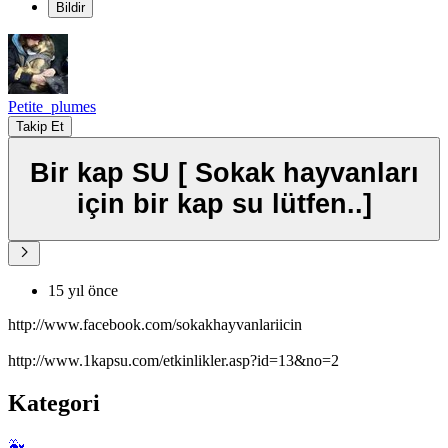
Bildir
Petite_plumes
Takip Et
Bir kap SU [ Sokak hayvanları
için bir kap su lütfen..]
15 yıl önce
http://www.facebook.com/sokakhayvanlariicin
http://www.1kapsu.com/etkinlikler.asp?id=13&no=2
Kategori
🐳