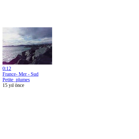
0:12
France- Mer - Sud
Petite_plumes
15 yıl önce