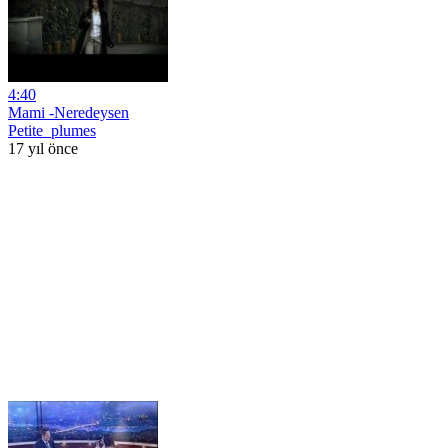
4:40
Mami -Neredeysen
Petite_plumes
17 yıl önce