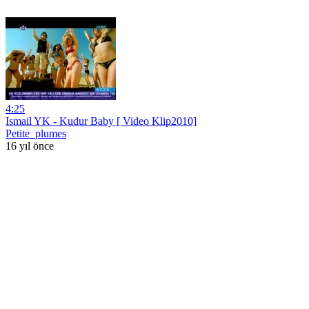
4:25
Ismail YK - Kudur Baby [ Video Klip2010]
Petite_plumes
16 yıl önce