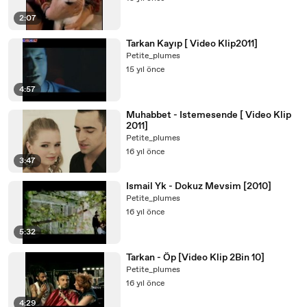
2:07
Tarkan Kayıp [ Video Klip2011]
Petite_plumes
15 yıl önce
4:57
Muhabbet - Istemesende [ Video Klip
2011]
Petite_plumes
16 yıl önce
3:47
Ismail Yk - Dokuz Mevsim [2010]
Petite_plumes
16 yıl önce
5:32
Tarkan - Öp [Video Klip 2Bin 10]
Petite_plumes
16 yıl önce
4:29