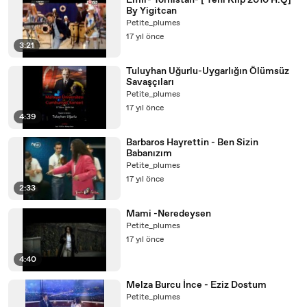
Emir- Tornistan- [ Yeni Klip 2010 H.Q]
By Yigitcan
Petite_plumes
17 yıl önce
3:21
Tuluyhan Uğurlu-Uygarlığın Ölümsüz
Savaşçıları
Petite_plumes
17 yıl önce
4:39
Barbaros Hayrettin - Ben Sizin
Babanızım
Petite_plumes
17 yıl önce
2:33
Mami -Neredeysen
Petite_plumes
17 yıl önce
4:40
Melza Burcu İnce - Eziz Dostum
Petite_plumes