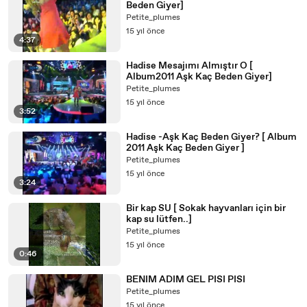
Beden Giyer]
Petite_plumes
15 yıl önce
4:37
Hadise Mesajımı Almıştır O [
Album2011 Aşk Kaç Beden Giyer]
Petite_plumes
15 yıl önce
3:52
Hadise -Aşk Kaç Beden Giyer? [ Album
2011 Aşk Kaç Beden Giyer ]
Petite_plumes
15 yıl önce
3:24
Bir kap SU [ Sokak hayvanları için bir
kap su lütfen..]
Petite_plumes
15 yıl önce
0:46
BENIM ADIM GEL PISI PISI
Petite_plumes
15 yıl önce