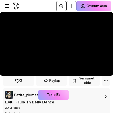
Oynatıcıya atla
Ana içeriğe atla
Oturum açın
Yer işareti
3
Paylaş
ekle
Takip Et
Petite_plumes
Eylul -Turkish Belly Dance
20 yıl önce