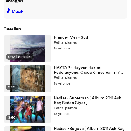
Kategori
🎵
Müzik
Önerilen
France- Mer - Sud
Petite_plumes
15 yıl önce
0:12
|
Sıradaki
HAYTAP - Hayvan Hakları
Federasyonu. Orada Kimse Var mı?
yardım için teşekkürler
Petite_plumes
15 yıl önce
2:59
Hadise- Superman [ Album 2011 Aşk
Kaç Beden Giyer ]
Petite_plumes
15 yıl önce
3:50
Hadise -Burjuva [ Album 2011 Aşk Kaç