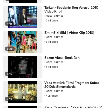
Tarkan -Sevdanin Son Vurusu[2010
Video Klip]
Petite_plumes
16 yıl önce
4:41
Emir-Siki Siki [ Video Klip 2010]
Petite_plumes
16 yıl önce
3:36
Sezen Aksu -Bırak Beni
Petite_plumes
16 yıl önce
5:19
Veda Atatürk Filmi Fragmanı Şubat
2010da Sinemalarda
Petite_plumes
17 yıl önce
2:18