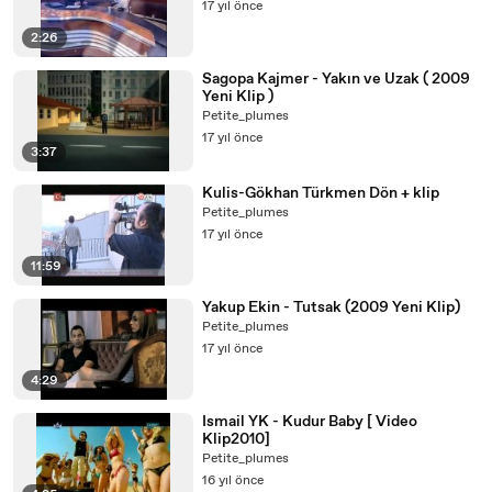
17 yıl önce
2:26
Sagopa Kajmer - Yakın ve Uzak ( 2009
Yeni Klip )
Petite_plumes
17 yıl önce
3:37
Kulis-Gökhan Türkmen Dön + klip
Petite_plumes
17 yıl önce
11:59
Yakup Ekin - Tutsak (2009 Yeni Klip)
Petite_plumes
17 yıl önce
4:29
Ismail YK - Kudur Baby [ Video
Klip2010]
Petite_plumes
16 yıl önce