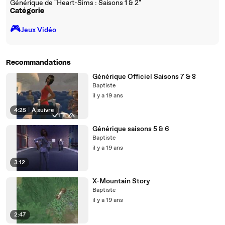
Générique de "Heart-Sims : Saisons 1 & 2"
Catégorie
🎮️
Jeux Vidéo
Recommandations
Générique Officiel Saisons 7 & 8
Baptiste
il y a 19 ans
4:25
|
À suivre
Générique saisons 5 & 6
Baptiste
il y a 19 ans
3:12
X-Mountain Story
Baptiste
il y a 19 ans
2:47