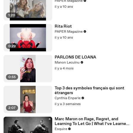
PAPER Magazine
il y a 10 ans
1:20
Rita Riot
PAPER Magazine
il y a 10 ans
0:29
PARLONS DE LOANA
Manon Leculnu
il y a 4 mois
0:55
Top 3 des symboles français qui sont
étrangers
Cynthia Enparle
il y a 3 semaines
2:07
Marc Maron on Rage, Regret, and
Learning To Let Go | What I’ve Learned
| Esquire
Esquire