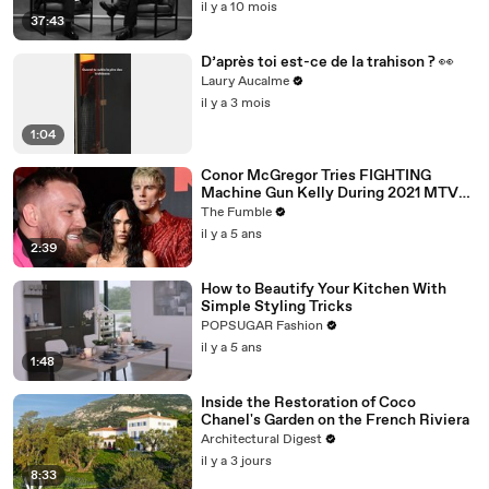
il y a 10 mois
37:43
D’après toi est-ce de la trahison ? 👀
Laury Aucalme
il y a 3 mois
1:04
Conor McGregor Tries FIGHTING
Machine Gun Kelly During 2021 MTV
VMA’s
The Fumble
il y a 5 ans
2:39
How to Beautify Your Kitchen With
Simple Styling Tricks
POPSUGAR Fashion
il y a 5 ans
1:48
Inside the Restoration of Coco
Chanel's Garden on the French Riviera
Architectural Digest
il y a 3 jours
8:33