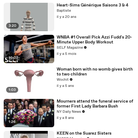
Heart-Sims Générique Saisons 3 & 4
Baptiste
il y a 20 ans
3:20
WNBA #1 Overall Pick Azzi Fudd's 20-
Minute Upper Body Workout
SELF Magazine
il y a 5 mois
10:07
Woman born with no womb gives birth
to two children
Wochit
il y a 5 ans
1:03
Mourners attend the funeral service of
former First Lady Barbara Bush
NY Daily News
il y a 8 ans
1:26
KEEN on the Suarez Sisters