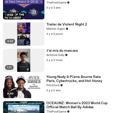
ThePostGame
il y a 3 ans
0:52
Trailer de Violent Night 2
Matteo Sapin
il y a 4 jours
3:32
J’ai mis du mascara
Antoine Delp
il y a 3 mois
1:11
Young Nudy & Pi'erre Bourne Rate
Paris, Cybertrucks, and Hot Honey
Pitchfork
il y a 2 ans
6:49
OCEAUNZ: Women's 2023 World Cup
Official Match Ball By Adidas
ThePostGame