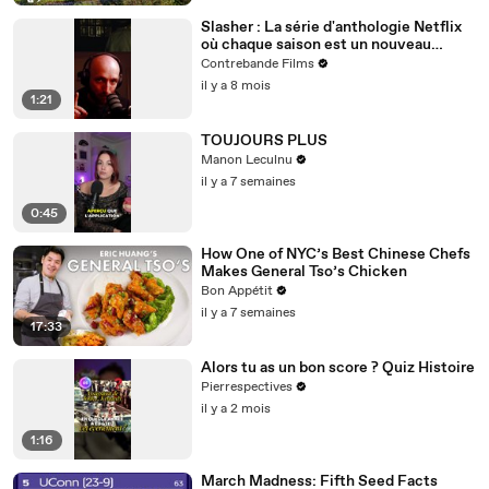
Slasher : La série d'anthologie Netflix
où chaque saison est un nouveau
massacre intelligent et jouissif
Contrebande Films
il y a 8 mois
1:21
TOUJOURS PLUS
Manon Leculnu
il y a 7 semaines
0:45
How One of NYC’s Best Chinese Chefs
Makes General Tso’s Chicken
Bon Appétit
il y a 7 semaines
17:33
Alors tu as un bon score ? Quiz Histoire
Pierrespectives
il y a 2 mois
1:16
March Madness: Fifth Seed Facts