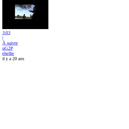
3:03
|
À suivre
uG2P
ehellie
il y a 20 ans