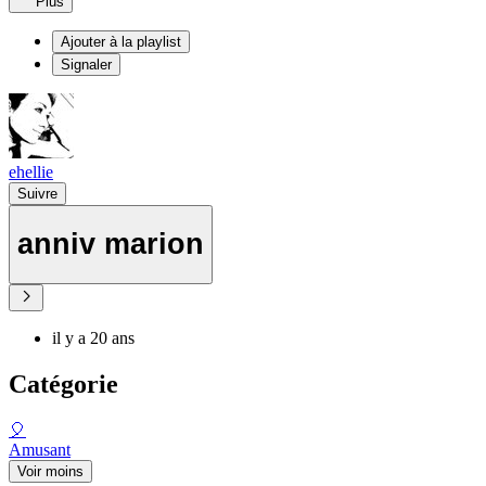
Plus
Ajouter à la playlist
Signaler
ehellie
Suivre
anniv marion
il y a 20 ans
Catégorie
🎈
Amusant
Voir moins