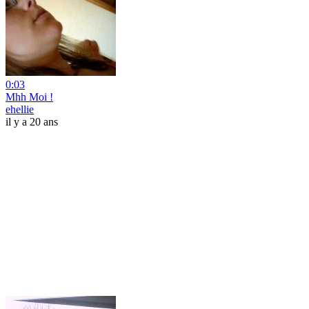
0:03
Mhh Moi !
ehellie
il y a 20 ans