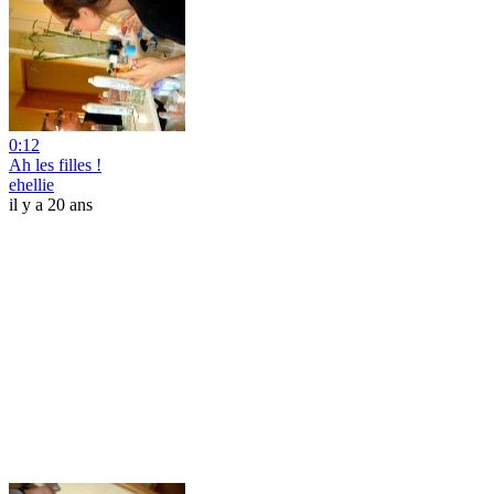
0:12
Ah les filles !
ehellie
il y a 20 ans