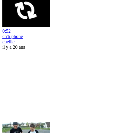
0:52
ch'ti phone
ehellie
il y a 20 ans