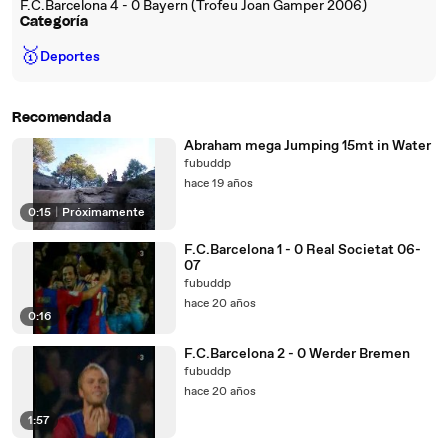
F.C.Barcelona 4 - 0 Bayern (Trofeu Joan Gamper 2006)
Categoría
🥇
Deportes
Recomendada
Abraham mega Jumping 15mt in Water
fubuddp
hace 19 años
0:15
|
Próximamente
F.C.Barcelona 1 - 0 Real Societat 06-
07
fubuddp
hace 20 años
0:16
F.C.Barcelona 2 - 0 Werder Bremen
fubuddp
hace 20 años
1:57