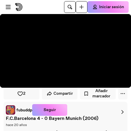
Saltar al reproductor
Saltar al contenido principal
Iniciar sesión
Añadir
2
Compartir
marcador
Seguir
fubuddp
F.C.Barcelona 4 - 0 Bayern Munich (2006)
hace 20 años