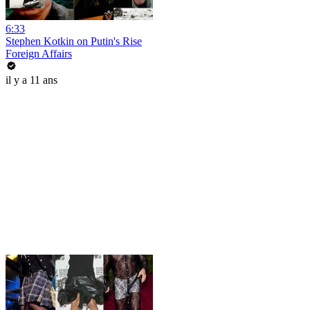
6:33
Stephen Kotkin on Putin's Rise
Foreign Affairs
il y a 11 ans