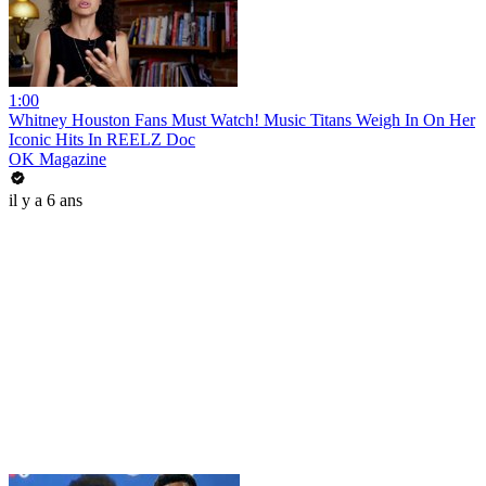
1:00
Whitney Houston Fans Must Watch! Music Titans Weigh In On Her
Iconic Hits In REELZ Doc
OK Magazine
il y a 6 ans