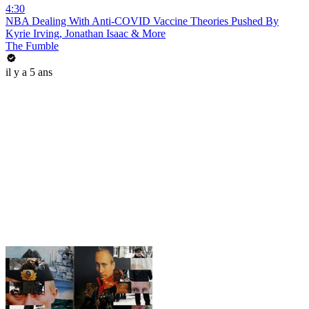
4:30
NBA Dealing With Anti-COVID Vaccine Theories Pushed By
Kyrie Irving, Jonathan Isaac & More
The Fumble
il y a 5 ans