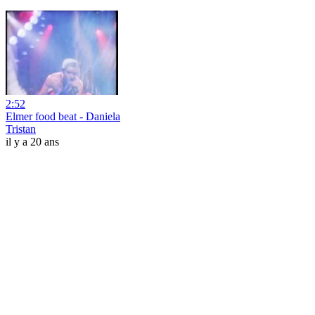
2:52
Elmer food beat - Daniela
Tristan
il y a 20 ans