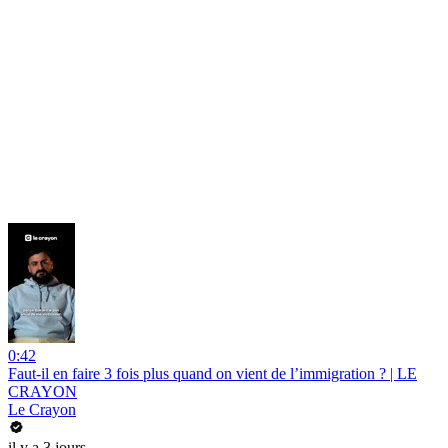
0:42
Faut-il en faire 3 fois plus quand on vient de l’immigration ? | LE
CRAYON
Le Crayon
il y a 3 jours