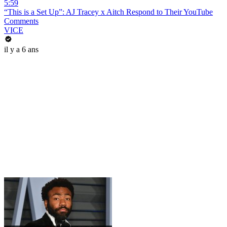
5:59
“This is a Set Up”: AJ Tracey x Aitch Respond to Their YouTube
Comments
VICE
il y a 6 ans