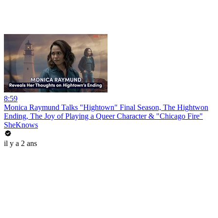
8:59
Monica Raymund Talks "Hightown" Final Season, The Hightwon
Ending, The Joy of Playing a Queer Character & "Chicago Fire"
SheKnows
il y a 2 ans