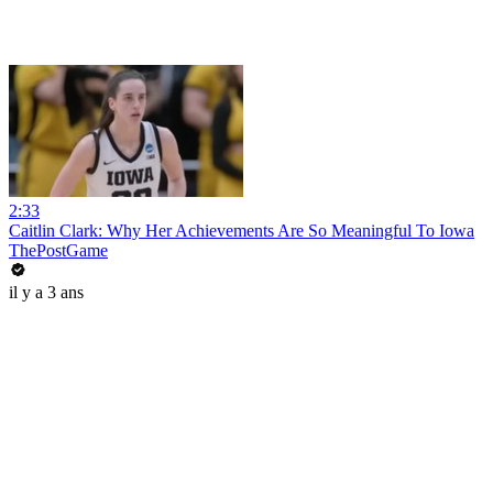
2:33
Caitlin Clark: Why Her Achievements Are So Meaningful To Iowa
ThePostGame
il y a 3 ans