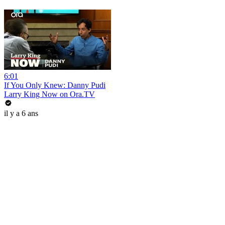
6:01
If You Only Knew: Danny Pudi
Larry King Now on Ora.TV
il y a 6 ans