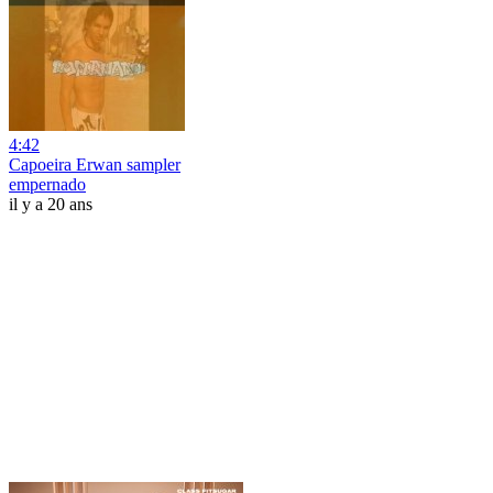
4:42
Capoeira Erwan sampler
empernado
il y a 20 ans