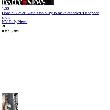
1:00
Donald Glover ‘wasn’t too busy’ to make canceled ‘Deadpool'
show
NY Daily News
il y a 8 ans