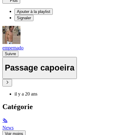
Plus
Ajouter à la playlist
Signaler
empernado
Suivre
Passage capoeira
il y a 20 ans
Catégorie
🗞
News
Voir moins