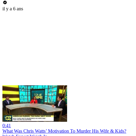
il y a 6 ans
0:41
What Was Chris Watts’ Motivation To Murder His Wife & Kids?