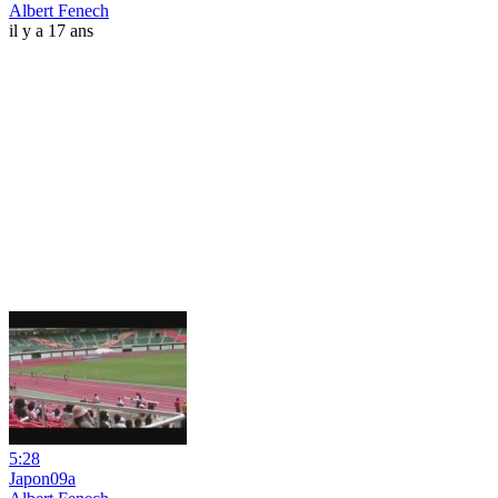
Albert Fenech
il y a 17 ans
5:28
Japon09a