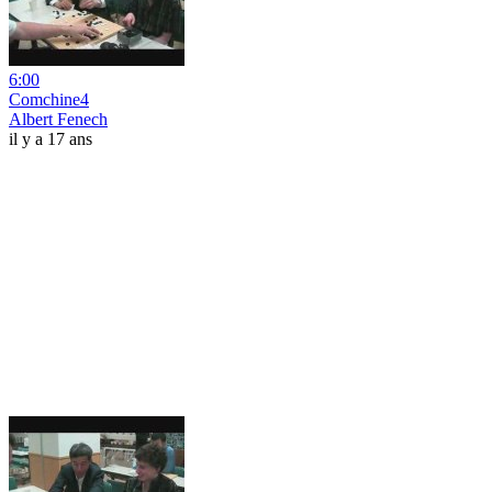
6:00
Comchine4
Albert Fenech
il y a 17 ans