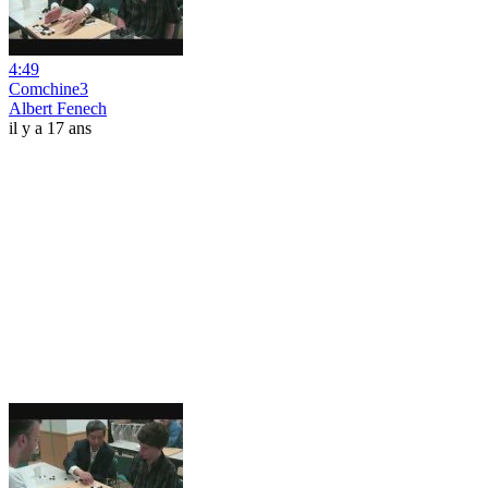
4:49
Comchine3
Albert Fenech
il y a 17 ans