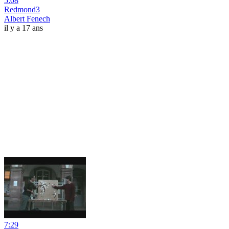
5:08
Redmond3
Albert Fenech
il y a 17 ans
7:29