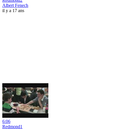
Redmond2
Albert Fenech
il y a 17 ans
6:06
Redmond1