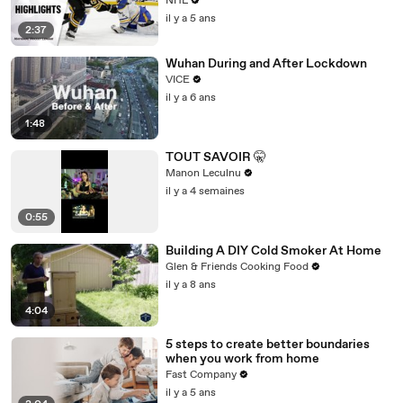
NHL
il y a 5 ans
2:37
Wuhan During and After Lockdown
VICE
il y a 6 ans
1:48
TOUT SAVOIR 🤫
Manon Leculnu
il y a 4 semaines
0:55
Building A DIY Cold Smoker At Home
Glen & Friends Cooking Food
il y a 8 ans
4:04
5 steps to create better boundaries
when you work from home
Fast Company
il y a 5 ans