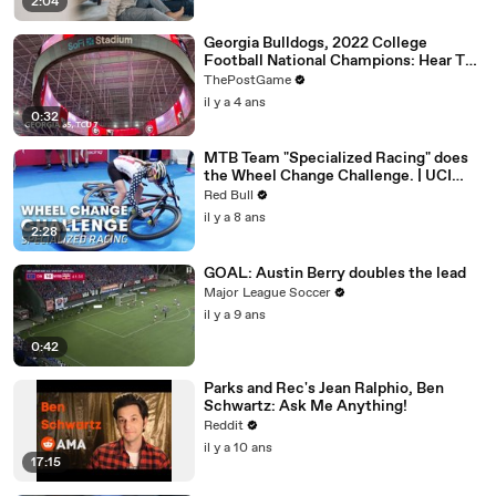
2:04
Georgia Bulldogs, 2022 College
Football National Champions: Hear The
Official Announcement
ThePostGame
il y a 4 ans
0:32
MTB Team "Specialized Racing" does
the Wheel Change Challenge. | UCI
MTB 2018
Red Bull
il y a 8 ans
2:28
GOAL: Austin Berry doubles the lead
Major League Soccer
il y a 9 ans
0:42
Parks and Rec's Jean Ralphio, Ben
Schwartz: Ask Me Anything!
Reddit
il y a 10 ans
17:15