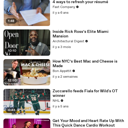
4 ways to refresh your résumé
Fast Company
il y a 6 ans
1:48
Inside Rick Ross’s Elite Miami
Mansion
Architectural Digest
il y a 3 mois
10:10
How NYC’s Best Mac and Cheese is
Made
Bon Appétit
il y a 2 semaines
12:50
Zuccarello feeds Fiala for Wild's OT
winner
NHL
il y a 5 ans
0:43
Get Your Mood and Heart Rate Up With
This Quick Dance Cardio Workout