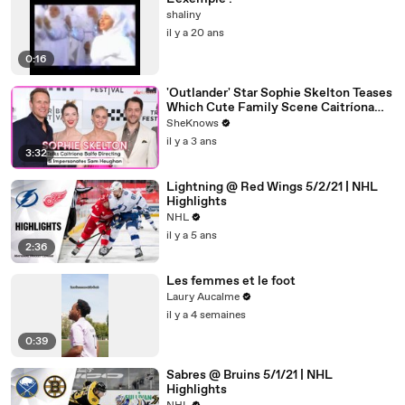
shaliny
il y a 20 ans
0:16
'Outlander' Star Sophie Skelton Teases
Which Cute Family Scene Caitríona
Balfe Directed & Gives the Ultimate
SheKnows
Sam Heughan Impersonation
il y a 3 ans
3:32
Lightning @ Red Wings 5/2/21 | NHL
Highlights
NHL
il y a 5 ans
2:36
Les femmes et le foot
Laury Aucalme
il y a 4 semaines
0:39
Sabres @ Bruins 5/1/21 | NHL
Highlights