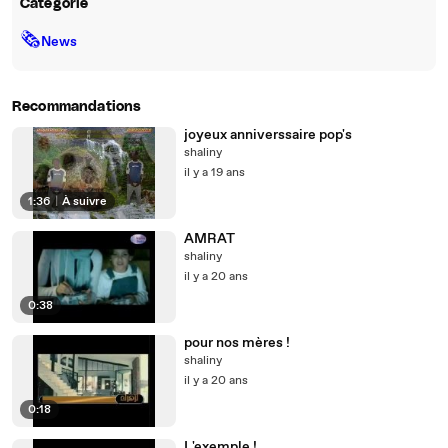
Catégorie
🗞
News
Recommandations
joyeux anniverssaire pop's
shaliny
il y a 19 ans
1:36
|
À suivre
AMRAT
shaliny
il y a 20 ans
0:38
pour nos mères !
shaliny
il y a 20 ans
0:18
L'exemple !