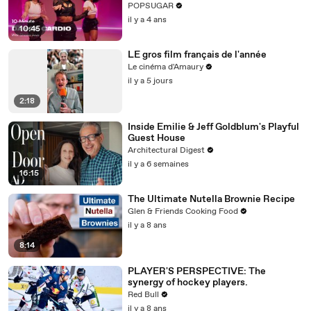
POPSUGAR
il y a 4 ans
10:45
LE gros film français de l'année
Le cinéma d'Amaury
il y a 5 jours
2:18
Inside Emilie & Jeff Goldblum's Playful
Guest House
Architectural Digest
il y a 6 semaines
16:15
The Ultimate Nutella Brownie Recipe
Glen & Friends Cooking Food
il y a 8 ans
8:14
PLAYER'S PERSPECTIVE: The
synergy of hockey players.
Red Bull
il y a 8 ans