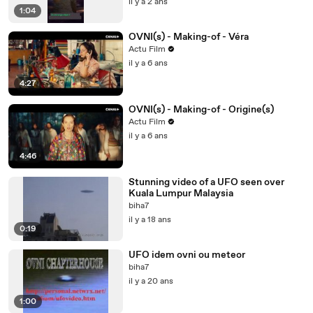
il y a 2 ans
1:04
OVNI(s) - Making-of - Véra
Actu Film
il y a 6 ans
4:27
OVNI(s) - Making-of - Origine(s)
Actu Film
il y a 6 ans
4:46
Stunning video of a UFO seen over
Kuala Lumpur Malaysia
biha7
il y a 18 ans
0:19
UFO idem ovni ou meteor
biha7
il y a 20 ans
1:00