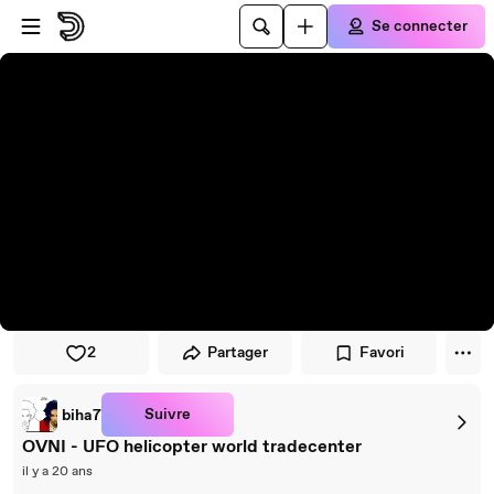
Passer au player
Passer au contenu principal
Se connecter
2
Partager
Favori
Suivre
biha7
OVNI - UFO helicopter world tradecenter
il y a 20 ans