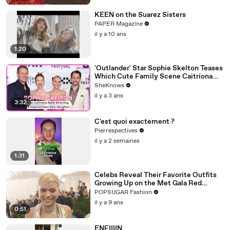
KEEN on the Suarez Sisters
PAPER Magazine
il y a 10 ans
1:20
'Outlander' Star Sophie Skelton Teases
Which Cute Family Scene Caitríona
Balfe Directed & Gives the Ultimate
SheKnows
Sam Heughan Impersonation
il y a 3 ans
3:32
C'est quoi exactement ?
Pierrespectives
il y a 2 semaines
1:31
Celebs Reveal Their Favorite Outfits
Growing Up on the Met Gala Red
Carpet
POPSUGAR Fashion
il y a 9 ans
0:51
ENFIIIIN