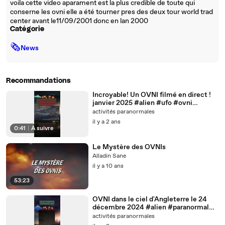
voila cette video aparament est la plus credible de toute qui
conserne les ovni elle a été tourner pres des deux tour world trad
center avant le11/09/2001 donc en lan 2000
Catégorie
🗞
News
Recommandations
Incroyable! Un OVNI filmé en direct !
janvier 2025 #alien #ufo #ovni
#mystery
activités paranormales
il y a 2 ans
0:41
|
À suivre
Le Mystère des OVNIs
Alladin Sane
il y a 10 ans
53:23
OVNI dans le ciel d'Angleterre le 24
décembre 2024 #alien #paranormal
#ufo #mystery
activités paranormales