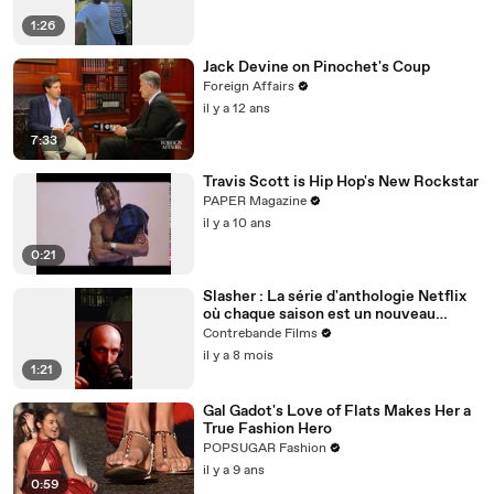
1:26
Jack Devine on Pinochet's Coup
Foreign Affairs
il y a 12 ans
7:33
Travis Scott is Hip Hop's New Rockstar
PAPER Magazine
il y a 10 ans
0:21
Slasher : La série d'anthologie Netflix
où chaque saison est un nouveau
massacre intelligent et jouissif
Contrebande Films
il y a 8 mois
1:21
Gal Gadot's Love of Flats Makes Her a
True Fashion Hero
POPSUGAR Fashion
il y a 9 ans
0:59