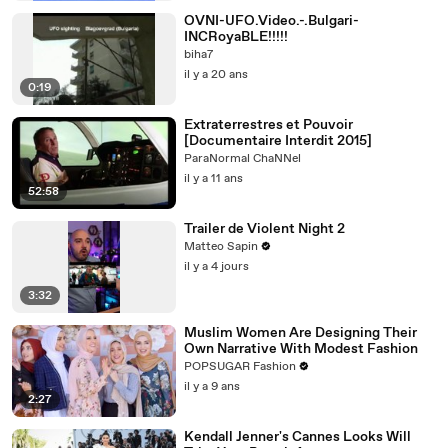
OVNI-UFO.Video.-.Bulgari-
INCRoyaBLE!!!!!
biha7
il y a 20 ans
0:19
Extraterrestres et Pouvoir
[Documentaire Interdit 2015]
ParaNormal ChaNNel
il y a 11 ans
52:58
Trailer de Violent Night 2
Matteo Sapin
il y a 4 jours
3:32
Muslim Women Are Designing Their
Own Narrative With Modest Fashion
POPSUGAR Fashion
il y a 9 ans
2:27
Kendall Jenner's Cannes Looks Will