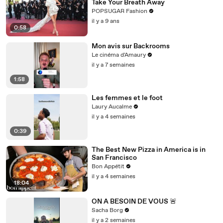
Take Your Breath Away
POPSUGAR Fashion
il y a 9 ans
0:58
Mon avis sur Backrooms
Le cinéma d'Amaury
il y a 7 semaines
1:58
Les femmes et le foot
Laury Aucalme
il y a 4 semaines
0:39
The Best New Pizza in America is in
San Francisco
Bon Appétit
il y a 4 semaines
18:04
ON A BESOIN DE VOUS 🚨
Sacha Borg
il y a 2 semaines