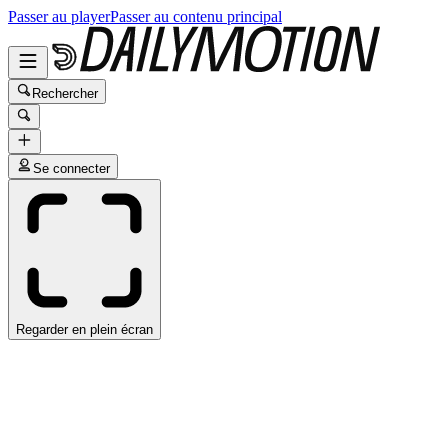
Passer au player
Passer au contenu principal
Rechercher
Se connecter
Regarder en plein écran