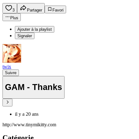
3
Partager
Favori
Plus
Ajouter à la playlist
Signaler
twix
Suivre
GAM - Thanks
il y a 20 ans
http://www.tinymikitty.com
Catégorie