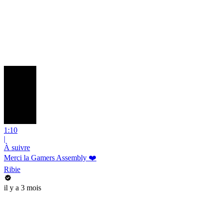
1:10
|
À suivre
Merci la Gamers Assembly ❤️
Ribie
il y a 3 mois